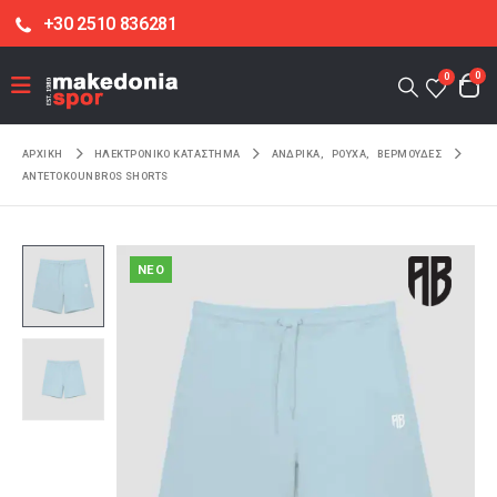
+30 2510 836281
0
0
ΑΡΧΙΚΉ
ΗΛΕΚΤΡΟΝΙΚΌ ΚΑΤΆΣΤΗΜΑ
ΑΝΔΡΙΚΑ
,
ΡΟΥΧΑ
,
ΒΕΡΜΟΥΔΕΣ
ANTETOKOUNBROS SHORTS
NEO