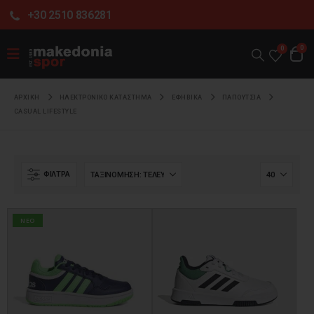
+30 2510 836281
0
0
ΑΡΧΙΚΉ
ΗΛΕΚΤΡΟΝΙΚΌ ΚΑΤΆΣΤΗΜΑ
ΕΦΗΒΙΚΑ
ΠΑΠΟΥΤΣΙΑ
CASUAL LIFESTYLE
ΦΊΛΤΡΑ
NEO