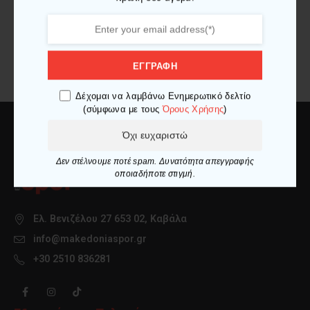
περιγράφονται στη σελίδα
πολιτική απορρήτου
.
ΕΓΓΡΑΦΉ
ΕΓΓΡΑΦΗ
Δέχομαι να λαμβάνω Ενημερωτικό δελτίο
(σύμφωνα με τους
Όρους Χρήσης
)
Όχι ευχαριστώ
Δεν στέλνουμε ποτέ spam. Δυνατότητα απεγγραφής
οποιαδήποτε στιγμή.
Ελ. Βενιζέλου 27 653 02, Καβάλα
info@makedoniaspor.gr
+30 2510 836281