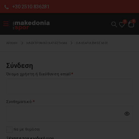
+30 2510 836281
0
0
ΑΡΧΙΚΉ
ΗΛΕΚΤΡΟΝΙΚΌ ΚΑΤΆΣΤΗΜΑ
Ο ΛΟΓΑΡΙΑΣΜΌΣ ΜΟΥ
Σύνδεση
Απαιτείται
Όνομα χρήστη ή διεύθυνση email
*
Απαιτείται
Συνθηματικό
*
Να με θυμάσαι
Ξέχασα τον κωδικό μου