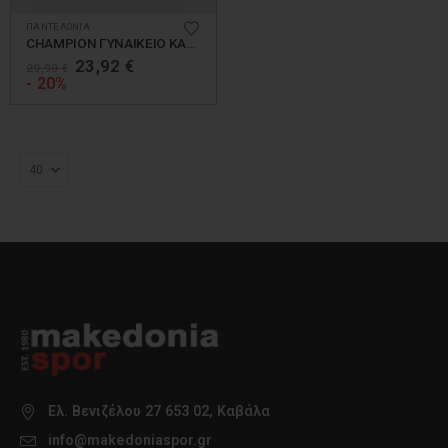
Αυτό
ΠΑΝΤΕΛΟΝΙΑ
το
CHAMPION ΓΥΝΑΙΚΕΙΟ ΚΑΠΡΙ ΠΑΝΤΕΛΟΝΙ
προϊόν
Original
Η
23,92
€
29,90
€
price
τρέχουσα
- 20%
έχει
was:
τιμή
πολλαπλές
29,90 €.
είναι:
παραλλαγές.
23,92 €.
Οι
επιλογές
μπορούν
να
επιλεγούν
στη
σελίδα
του
προϊόντος
Ελ. Βενιζέλου 27 653 02, Καβάλα
info@makedoniaspor.gr