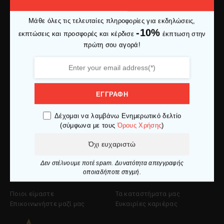
Μάθε όλες τις τελευταίες πληροφορίες για εκδηλώσεις,
Ελ. Βενιζέλου 27 653 02, Καβάλα
-10%
εκπτώσεις και προσφορές και κέρδισε
έκπτωση στην
info@makedoniaspor.gr
πρώτη σου αγορά!
+30 2510 836281
Εξυπηρέτηση Πελατών
ΕΓΓΡΑΦΗ
Ο λογαριασμός μου
Πολιτική επιστροφών
Δέχομαι να λαμβάνω Ενημερωτικό δελτίο
Ιστορικό παραγγελιών
Πολιτική cookies
(σύμφωνα με τους
Όρους Χρήσης
)
Εντοπισμός αντικειμένου
Πολιτική απορρήτου
Όχι ευχαριστώ
Τρόποι πληρωμής
Όροι χρήσης
Τρόποι αποστολής
Δεν στέλνουμε ποτέ spam. Δυνατότητα απεγγραφής
οποιαδήποτε στιγμή.
Εταιρία
Ποιοι είμαστε
Τα καταστήματα μας
Επικοινωνήστε μαζί μας
Ευκαιρίες καριέρας