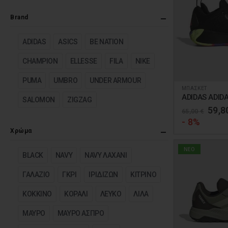
Brand
ADIDAS
ASICS
BE NATION
CHAMPION
ELLESSE
FILA
NIKE
PUMA
UMBRO
UNDER ARMOUR
ΜΠΑΣΚΕΤ
Αυτό
ADIDAS ADIDA
SALOMON
ZIGZAG
το
Orig
59,8
65,00
€
προϊόν
pric
- 8%
was:
έχει
Χρώμα
65,0
πολλαπλές
NEO
BLACK
NAVY
NAVY ΛΑΧΑΝΙ
παραλλαγές.
Οι
ΓΑΛΑΖΙΟ
ΓΚΡΙ
ΙΡΙΔΙΖΩΝ
ΚΙΤΡΙΝΟ
επιλογές
ΚΟΚΚΙΝΟ
ΚΟΡΑΛΙ
ΛΕΥΚΟ
ΛΙΛΑ
μπορούν
να
ΜΑΥΡΟ
ΜΑΥΡΟ ΑΣΠΡΟ
επιλεγούν