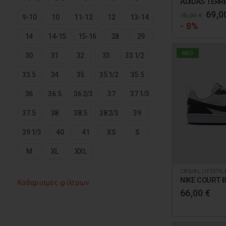
το
Orig
69,0
75,00
€
9-10
10
11-12
12
13-14
προϊόν
pric
- 8%
was:
έχει
14
14-15
15-16
28
29
75,0
πολλαπλές
NEO
30
31
32
33
33 1/2
παραλλαγές.
Οι
33.5
34
35
35 1/2
35.5
επιλογές
36
36.5
36 2/3
37
37 1/3
μπορούν
να
37.5
38
38.5
38 2/3
39
επιλεγούν
39 1/3
40
41
XS
S
στη
M
XL
XXL
σελίδα
του
CASUAL LIFESTYL
Αυτό
προϊόντος
Καθαρισμός φίλτρων
το
66,00
€
προϊόν
έχει
πολλαπλές