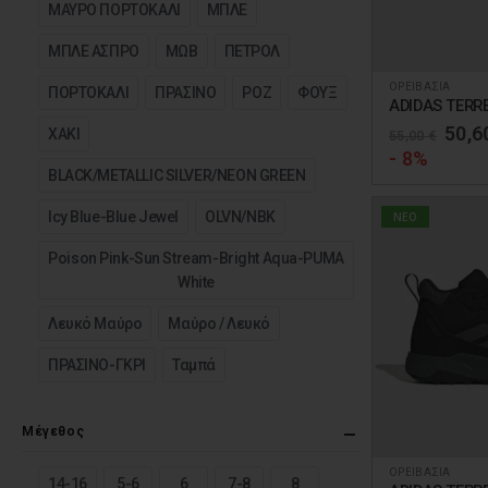
ΜΑΥΡΟ ΠΟΡΤΟΚΑΛΙ
ΜΠΛΕ
στη
σελίδα
ΜΠΛΕ ΑΣΠΡΟ
ΜΩΒ
ΠΕΤΡΟΛ
του
ΟΡΕΙΒΑΣΙΑ
Αυτό
ΠΟΡΤΟΚΑΛΙ
ΠΡΑΣΙΝΟ
ΡΟΖ
ΦΟΥΞ
προϊόντος
ADIDAS TERR
το
Orig
50,6
ΧΑΚΙ
55,00
€
προϊόν
pric
- 8%
was:
έχει
BLACK/METALLIC SILVER/NEON GREEN
55,0
πολλαπλές
Icy Blue-Blue Jewel
OLVN/NBK
NEO
παραλλαγές.
Poison Pink-Sun Stream-Bright Aqua-PUMA
Οι
White
επιλογές
μπορούν
Λευκό Μαύρο
Μαύρο / Λευκό
να
ΠΡΑΣΙΝΟ-ΓΚΡΙ
Ταμπά
επιλεγούν
στη
σελίδα
Μέγεθος
του
ΟΡΕΙΒΑΣΙΑ
Αυτό
14-16
5-6
6
7-8
8
προϊόντος