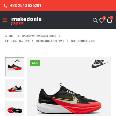
+30 2510 836281
0
0
ΑΡΧΙΚΉ
ΗΛΕΚΤΡΟΝΙΚΌ ΚΑΤΆΣΤΗΜΑ
ΕΦΗΒΙΚΑ
,
ΠΑΠΟΥΤΣΙΑ
,
ΠΕΡΠΑΤΗΜΑ-ΤΡΕΞΙΜΟ
NIKE SONIC FLY GS
NEO