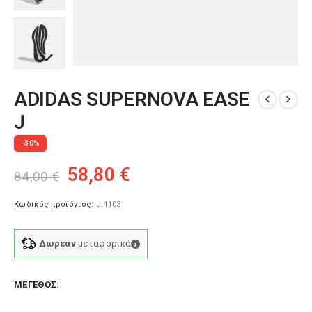
ADIDAS SUPERNOVA EASE
J
-30%
Original
Η
58,80
€
84,00
€
price
τρέχουσα
was:
τιμή
Κωδικός προϊόντος:
JI4103
84,00 €.
είναι:
58,80 €.
Δωρεάν
μεταφορικά
ΜΈΓΕΘΟΣ