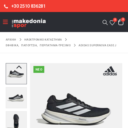
+30 2510 836281
0
0
ΑΡΧΙΚΉ
ΗΛΕΚΤΡΟΝΙΚΌ ΚΑΤΆΣΤΗΜΑ
ΕΦΗΒΙΚΑ
,
ΠΑΠΟΥΤΣΙΑ
,
ΠΕΡΠΑΤΗΜΑ-ΤΡΕΞΙΜΟ
ADIDAS SUPERNOVA EASE J
NEO