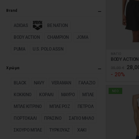
Brand
ADIDAS
BE NATION
BODY ACTION
CHAMPION
JOMA
PUMA
U.S. POLO ASSN
ΜΑΓΙΟ
Αυτό
το
Orig
28,0
35,00
€
Χρώμα
προϊόν
pric
- 20%
was:
έχει
35,0
BLACK
NAVY
VERAMAN
ΓΑΛΑΖΙΟ
πολλαπλές
NEO
ΚΟΚΚΙΝΟ
ΚΟΡΑΛΙ
ΜΑΥΡΟ
ΜΠΛΕ
παραλλαγές.
Οι
ΜΠΛΕ ΚΙΤΡΙΝΟ
ΜΠΛΕ ΡΟΖ
ΠΕΤΡΟΛ
επιλογές
ΠΟΡΤΟΚΑΛΙ
ΠΡΑΣΙΝΟ
ΣΑΠΙΟ ΜΗΛΟ
μπορούν
να
ΣΚΟΥΡΟ ΜΠΛΕ
ΤΥΡΚΟΥΑΖ
ΧΑΚΙ
επιλεγούν