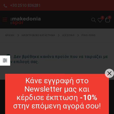
+30 2510 836281
0
0
ΑΡΧΙΚΉ
ΗΛΕΚΤΡΟΝΙΚΌ ΚΑΤΆΣΤΗΜΑ
ΑΞΕΣΟΥΑΡ
PING PONG
Δεν βρέθηκε κανένα προϊόν που να ταιριάζει με
την επιλογή σας.
Κάνε εγγραφή στο
Newsletter μας και
κέρδισε έκπτωση
-10%
στην επόμενη αγορά σου!