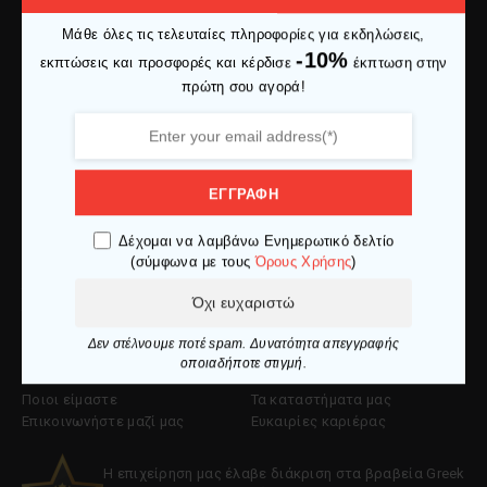
Μάθε όλες τις τελευταίες πληροφορίες για εκδηλώσεις,
Ελ. Βενιζέλου 27 653 02, Καβάλα
-10%
εκπτώσεις και προσφορές και κέρδισε
έκπτωση στην
info@makedoniaspor.gr
πρώτη σου αγορά!
+30 2510 836281
Εξυπηρέτηση Πελατών
ΕΓΓΡΑΦΗ
Ο λογαριασμός μου
Πολιτική επιστροφών
Δέχομαι να λαμβάνω Ενημερωτικό δελτίο
Ιστορικό παραγγελιών
Πολιτική cookies
(σύμφωνα με τους
Όρους Χρήσης
)
Εντοπισμός αντικειμένου
Πολιτική απορρήτου
Τρόποι πληρωμής
Όροι χρήσης
Όχι ευχαριστώ
Τρόποι αποστολής
Δεν στέλνουμε ποτέ spam. Δυνατότητα απεγγραφής
Εταιρία
οποιαδήποτε στιγμή.
Ποιοι είμαστε
Τα καταστήματα μας
Επικοινωνήστε μαζί μας
Ευκαιρίες καριέρας
Η επιχείρηση μας έλαβε διάκριση στα βραβεία Greek