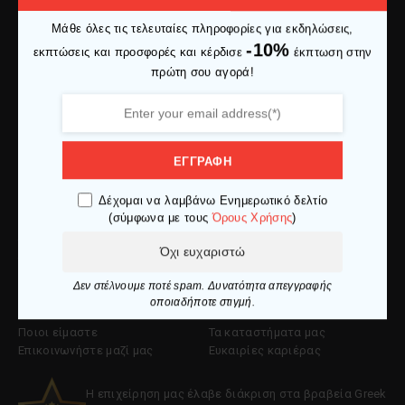
Μάθε όλες τις τελευταίες πληροφορίες για εκδηλώσεις,
Ελ. Βενιζέλου 27 653 02, Καβάλα
-10%
εκπτώσεις και προσφορές και κέρδισε
έκπτωση στην
info@makedoniaspor.gr
πρώτη σου αγορά!
+30 2510 836281
Εξυπηρέτηση Πελατών
ΕΓΓΡΑΦΗ
Ο λογαριασμός μου
Πολιτική επιστροφών
Δέχομαι να λαμβάνω Ενημερωτικό δελτίο
Ιστορικό παραγγελιών
Πολιτική cookies
(σύμφωνα με τους
Όρους Χρήσης
)
Εντοπισμός αντικειμένου
Πολιτική απορρήτου
Τρόποι πληρωμής
Όροι χρήσης
Όχι ευχαριστώ
Τρόποι αποστολής
Δεν στέλνουμε ποτέ spam. Δυνατότητα απεγγραφής
Εταιρία
οποιαδήποτε στιγμή.
Ποιοι είμαστε
Τα καταστήματα μας
Επικοινωνήστε μαζί μας
Ευκαιρίες καριέρας
Η επιχείρηση μας έλαβε διάκριση στα βραβεία Greek