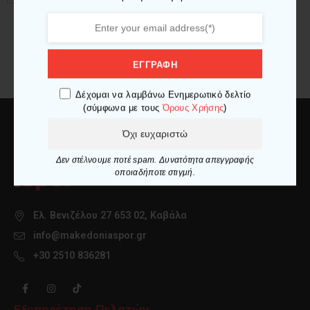
πολλαπλές
24,90 €.
είναι:
παραλλαγές.
19,92 €.
Οι
επιλογές
μπορούν
ΕΓΓΡΑΦΗ
να
επιλεγούν
Δέχομαι να λαμβάνω Ενημερωτικό δελτίο
στη
(σύμφωνα με τους
Όρους Χρήσης
)
σελίδα
του
Όχι ευχαριστώ
προϊόντος
Δεν στέλνουμε ποτέ spam. Δυνατότητα απεγγραφής
οποιαδήποτε στιγμή.
Ελ. Βενιζέλου 27 653 02, Καβάλα
info@makedoniaspor.gr
+30 2510 836281
Εξυπηρέτηση Πελατών