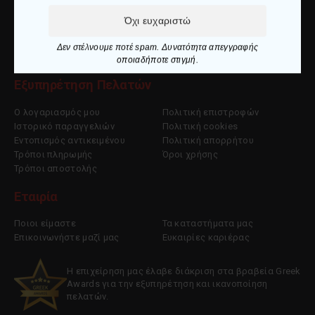
info@makedoniaspor.gr
Όχι ευχαριστώ
+30 2510 836281
Δεν στέλνουμε ποτέ spam. Δυνατότητα απεγγραφής
οποιαδήποτε στιγμή.
Εξυπηρέτηση Πελατών
Ο λογαριασμός μου
Πολιτική επιστροφών
Ιστορικό παραγγελιών
Πολιτική cookies
Εντοπισμός αντικειμένου
Πολιτική απορρήτου
Τρόποι πληρωμής
Όροι χρήσης
Τρόποι αποστολής
Εταιρία
Ποιοι είμαστε
Τα καταστήματα μας
Επικοινωνήστε μαζί μας
Ευκαιρίες καριέρας
Η επιχείρηση μας έλαβε διάκριση στα βραβεία Greek
Awards για την εξυπηρέτηση και ικανοποίηση
πελατών.