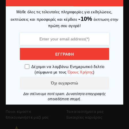
Μάθε όλες τις τελευταίες πληροφορίες για εκδηλώσεις,
Ελ. Βενιζέλου 27 653 02, Καβάλα
-10%
εκπτώσεις και προσφορές και κέρδισε
έκπτωση στην
info@makedoniaspor.gr
πρώτη σου αγορά!
+30 2510 836281
Εξυπηρέτηση Πελατών
ΕΓΓΡΑΦΗ
Ο λογαριασμός μου
Πολιτική επιστροφών
Δέχομαι να λαμβάνω Ενημερωτικό δελτίο
Ιστορικό παραγγελιών
Πολιτική cookies
(σύμφωνα με τους
Όρους Χρήσης
)
Εντοπισμός αντικειμένου
Πολιτική απορρήτου
Όχι ευχαριστώ
Τρόποι πληρωμής
Όροι χρήσης
Τρόποι αποστολής
Δεν στέλνουμε ποτέ spam. Δυνατότητα απεγγραφής
οποιαδήποτε στιγμή.
Εταιρία
Ποιοι είμαστε
Τα καταστήματα μας
Επικοινωνήστε μαζί μας
Ευκαιρίες καριέρας