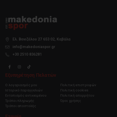
σελίδα
σελίδα
του
του
προϊόντος
προϊόντος
Ελ. Βενιζέλου 27 653 02, Καβάλα
info@makedoniaspor.gr
+30 2510 836281
Εξυπηρέτηση Πελατών
Ο λογαριασμός μου
Πολιτική επιστροφών
Ιστορικό παραγγελιών
Πολιτική cookies
Εντοπισμός αντικειμένου
Πολιτική απορρήτου
Τρόποι πληρωμής
Όροι χρήσης
Τρόποι αποστολής
Εταιρία