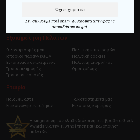
info@makedoniaspor.gr
Όχι ευχαριστώ
+30 2510 836281
Δεν στέλνουμε ποτέ spam. Δυνατότητα απεγγραφής
οποιαδήποτε στιγμή.
Εξυπηρέτηση Πελατών
Ο λογαριασμός μου
Πολιτική επιστροφών
Ιστορικό παραγγελιών
Πολιτική cookies
Εντοπισμός αντικειμένου
Πολιτική απορρήτου
Τρόποι πληρωμής
Όροι χρήσης
Τρόποι αποστολής
Εταιρία
Ποιοι είμαστε
Τα καταστήματα μας
Επικοινωνήστε μαζί μας
Ευκαιρίες καριέρας
Η επιχείρηση μας έλαβε διάκριση στα βραβεία Greek
Awards για την εξυπηρέτηση και ικανοποίηση
πελατών.