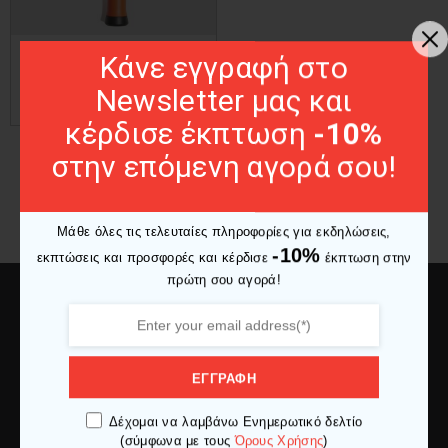
PUMP
Κάνε εγγραφή στο
ADIDAS PUMP
Original
Η
10,80
€
12,00
€
Newsletter μας και
price
τρέχουσα
- 10%
was:
τιμή
κέρδισε έκπτωση
-10%
12,00 €.
είναι:
10,80 €.
στην επόμενη αγορά σου!
Μάθε όλες τις τελευταίες πληροφορίες για εκδηλώσεις,
-10%
εκπτώσεις και προσφορές και κέρδισε
έκπτωση στην
πρώτη σου αγορά!
ΕΓΓΡΑΦΗ
Δέχομαι να λαμβάνω Ενημερωτικό δελτίο
Ελ. Βενιζέλου 27 653 02, Καβάλα
(σύμφωνα με τους
Όρους Χρήσης
)