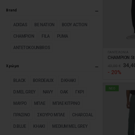
Brand
ADIDAS
BE NATION
BODY ACTION
CHAMPION
FILA
PUMA
ANTETOKOUNBROS
ΠΑΝΤΕΛΟΝΙΑ
Αυτό
CHAMPION St
το
Orig
34,4
43,00
€
Χρώμα
προϊόν
pric
- 20%
was:
έχει
43,0
BLACK
BORDEAUX
D.KHAKI
πολλαπλές
NEO
D.MEL.GREY
NAVY
OAK
ΓΚΡΙ
παραλλαγές.
Οι
ΜΑΥΡΟ
ΜΠΛΕ
ΜΠΛΕ ΚΙΤΡΙΝΟ
επιλογές
ΠΡΑΣΙΝΟ
ΣΚΟΥΡΟ ΜΠΛΕ
CHARCOAL
μπορούν
να
D.BLUE
KHAKI
MEDIUM MEL.GREY
επιλεγούν