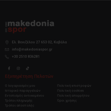
στη
στη
σελίδα
σελίδα
του
του
προϊόντος
προϊόντος
Ελ. Βενιζέλου 27 653 02, Καβάλα
info@makedoniaspor.gr
+30 2510 836281
Εξυπηρέτηση Πελατών
Ο λογαριασμός μου
Πολιτική επιστροφών
Ιστορικό παραγγελιών
Πολιτική cookies
Εντοπισμός αντικειμένου
Πολιτική απορρήτου
Τρόποι πληρωμής
Όροι χρήσης
Τρόποι αποστολής