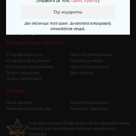
(σύμφωνα με τους
Όρους Χρήσης
)
Ελ. Βενιζέλου 27 653 02, Καβάλα
info@makedoniaspor.gr
Όχι ευχαριστώ
+30 2510 836281
Δεν στέλνουμε ποτέ spam. Δυνατότητα απεγγραφής
οποιαδήποτε στιγμή.
Εξυπηρέτηση Πελατών
Ο λογαριασμός μου
Πολιτική επιστροφών
Ιστορικό παραγγελιών
Πολιτική cookies
Εντοπισμός αντικειμένου
Πολιτική απορρήτου
Τρόποι πληρωμής
Όροι χρήσης
Τρόποι αποστολής
Εταιρία
Ποιοι είμαστε
Τα καταστήματα μας
Επικοινωνήστε μαζί μας
Ευκαιρίες καριέρας
Η επιχείρηση μας έλαβε διάκριση στα βραβεία Greek
Awards για την εξυπηρέτηση και ικανοποίηση
πελατών.