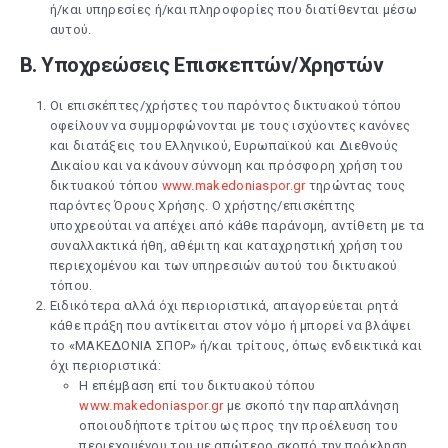
ή/και υπηρεσίες ή/και πληροφορίες που διατίθενται μέσω
αυτού.
Β. Υποχρεώσεις Επισκεπτών/Χρηστών
Οι επισκέπτες/χρήστες του παρόντος δικτυακού τόπου
οφείλουν να συμμορφώνονται με τους ισχύοντες κανόνες
και διατάξεις του Ελληνικού, Ευρωπαϊκού και Διεθνούς
Δικαίου και να κάνουν σύννομη και πρόσφορη χρήση του
δικτυακού τόπου
www.makedoniaspor.gr
τηρώντας τους
παρόντες Όρους Χρήσης. Ο χρήστης/επισκέπτης
υποχρεούται να απέχει από κάθε παράνομη, αντίθετη με τα
συναλλακτικά ήθη, αθέμιτη και καταχρηστική χρήση του
περιεχομένου και των υπηρεσιών αυτού του δικτυακού
τόπου.
Ειδικότερα αλλά όχι περιοριστικά, απαγορεύεται ρητά
κάθε πράξη που αντίκειται στον νόμο ή μπορεί να βλάψει
το «ΜΑΚΕΔΟΝΙΑ ΣΠΟΡ» ή/και τρίτους, όπως ενδεικτικά και
όχι περιοριστικά:
Η επέμβαση επί του δικτυακού τόπου
www.makedoniaspor.gr
με σκοπό την παραπλάνηση
οποιουδήποτε τρίτου ως προς την προέλευση του
περιεχομένου του με απώτερο σκοπό την πρόκληση