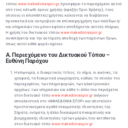
τόπου
www.makedoniaspor.gr
, προσφέρει το περιεχόμενο αυτού
υπό τους κάτωθι όρους χρήσης (εφεξής Όροι Χρήσης), τους
οποίους οι επισκέπτες/χρήστες καλούνται να διαβάσουν
προσεκτικά και να προβούν σε επίσκεψη/χρήση των σελίδων ή/
και υπηρεσιών του μόνον εφόσον αποδέχονται αυτούς πλήρως.
Η χρήση του δικτυακού τόπου
www.makedoniaspor.gr
συνεπάγεται και την αυτόματη αποδοχή των παρόντων Όρων,
όπως αυτοί κάθε φορά ισχύουν.
Α. Περιεχόμενο του Δικτυακού Τόπου –
Ευθύνη Παρόχου
Η επωνυμία, ο διακριτικός τίτλος, το σήμα, οι εικόνες, τα
γραφικά, τα διακριτικά γνωρίσματα, καθώς το σύνολο του
περιεχομένου, των πληροφοριών, των ηλεκτρονικών
αρχείων, των υπηρεσιών και κάθε τι άλλο που περιέχεται
στον δικτυακό τόπο
www.makedoniaspor.gr
ανήκουν
αποκλειστικά στο «ΜΑΚΕΔΟΝΙΑ ΣΠΟΡ» και αποτελούν
προστατευόμενα αγαθά πνευματικής ιδιοκτησίας της.
Σήματα, ονόματα, ή άλλα δικαιώματα πνευματικής και
βιομηχανικής ιδιοκτησίας τρίτων μερών, που εκτίθενται
στον δικτυακό τόπο
www.makedoniaspor.gr