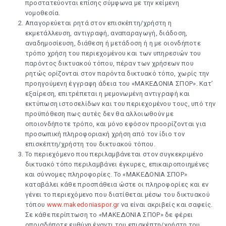
προστατεύονται επίσης σύμφωνα με την κείμενη
νομοθεσία.
Απαγορεύεται ρητά στον επισκέπτη/χρήστη η
εκμετάλλευση, αντιγραφή, αναπαραγωγή, διάδοση,
αναδημοσίευση, διάθεση ή μετάδοση ή η με οιονδήποτε
τρόπο χρήση του περιεχομένου και των υπηρεσιών του
παρόντος δικτυακού τόπου, πέραν των χρήσεων που
ρητώς ορίζονται στον παρόντα δικτυακό τόπο, χωρίς την
προηγούμενη έγγραφη άδεια του «ΜΑΚΕΔΟΝΙΑ ΣΠΟΡ». Κατ’
εξαίρεση, επιτρέπεται η μεμονωμένη αντιγραφή και
εκτύπωση ιστοσελίδων και του περιεχομένου τους, υπό την
προϋπόθεση πως αυτές δεν θα αλλοιωθούν με
οποιονδήποτε τρόπο, και μόνο εφόσον προορίζονται για
προσωπική πληροφοριακή χρήση από τον ίδιο τον
επισκέπτη/χρήστη του δικτυακού τόπου.
Το περιεχόμενο που περιλαμβάνεται στον συγκεκριμένο
δικτυακό τόπο περιλαμβάνει έγκυρες, επικαιροποιημένες
και σύννομες πληροφορίες. Το «ΜΑΚΕΔΟΝΙΑ ΣΠΟΡ»
καταβάλει κάθε προσπάθεια ώστε οι πληροφορίες και εν
γένει το περιεχόμενο που διατίθεται μέσω του δικτυακού
τόπου
www.makedoniaspor.gr
να είναι ακριβείς και σαφείς.
Σε κάθε περίπτωση το «ΜΑΚΕΔΟΝΙΑ ΣΠΟΡ» δε φέρει
οποιαδήποτε ευθύνη έναντι του επισκέπτη/χρήστη του