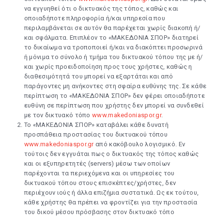
να εγγυηθεί ότι ο δικτυακός της τόπος, καθώς και
οποιαδήποτε πληροφορία ή/και υπηρεσία που
περιλαμβάνεται σε αυτόν θα παρέχεται χωρίς διακοπή ή/
και σφάλματα. Επιπλέον το «ΜΑΚΕΔΟΝΙΑ ΣΠΟΡ» διατηρεί
το δικαίωμα να τροποποιεί ή/και να διακόπτει προσωρινά
ή μόνιμα το σύνολο ή τμήμα του δικτυακού τόπου της με ή/
και χωρίς προειδοποίηση προς τους χρήστες, καθώς η
διαθεσιμότητά του μπορεί να εξαρτάται και από
παράγοντες μη ανήκοντες στη σφαίρα ευθύνης της. Σε κάθε
περίπτωση το «ΜΑΚΕΔΟΝΙΑ ΣΠΟΡ» δεν φέρει οποιαδήποτε
ευθύνη σε περίπτωση που χρήστης δεν μπορεί να συνδεθεί
με τον δικτυακό τόπο
www.makedoniaspor.gr
.
Το «ΜΑΚΕΔΟΝΙΑ ΣΠΟΡ» καταβάλει κάθε δυνατή
προσπάθεια προστασίας του δικτυακού τόπου
www.makedoniaspor.gr
από κακόβουλο λογισμικό. Εν
τούτοις δεν εγγυάται πως ο δικτυακός της τόπος καθώς
και οι εξυπηρετητές (servers) μέσω των οποίων
παρέχονται τα περιεχόμενα και οι υπηρεσίες του
δικτυακού τόπου στους επισκέπτες/χρήστες, δεν
περιέχουν ιούς ή άλλα επιζήμια συστατικά. Ως εκ τούτου,
κάθε χρήστης θα πρέπει να φροντίζει για την προστασία
του δικού μέσου πρόσβασης στον δικτυακό τόπο