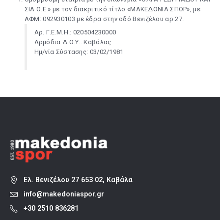
ΣΙΑ Ο.Ε.» με τον διακριτικό τίτλο «ΜΑΚΕΔΟΝΙΑ ΣΠΟΡ», με
ΑΦΜ: 092930103 με έδρα στην οδό Βενιζέλου αρ.27.
Αρ. Γ.Ε.Μ.Η.: 020504230000
Αρμόδια Δ.Ο.Υ.: Καβάλας
Ημ/νία Σύστασης: 03/02/1981
Ελ. Βενιζέλου 27 653 02, Καβάλα
info@makedoniaspor.gr
+30 2510 836281