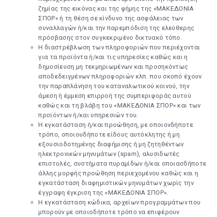
ζημίας της εικόνας και της φήμης της «ΜΑΚΕΔΟΝΙΑ
ΣΠΟΡ» ή τη θέση σε κίνδυνο της ασφάλειας των
συναλλαγών ή/και την παρεμπόδιση της ελεύθερης
πρόσβασης στον συγκεκριμένο δικτυακό τόπο.
Η διαστρέβλωση των πληροφοριών που περιέχονται
για τα προϊόντα ή/και τις υπηρεσίες καθώς και η
δημοσίευση μη τεκμηριωμένων και προσηκόντως
αποδεδειγμένων πληροφοριών κλπ. που σκοπό έχουν
την παραπλάνηση του καταναλωτικού κοινού, την
άμεση ή έμμεση επιρροή της συμπεριφοράς αυτού
καθώς και τη βλάβη του «ΜΑΚΕΔΟΝΙΑ ΣΠΟΡ» και των
προϊόντων ή/και υπηρεσιών του.
Η εγκατάσταση ή/και προώθηση, με οποιονδήποτε
τρόπο, οποιουδήποτε είδους αυτόκλητης ή μη
εξουσιοδοτημένης διαφήμισης ή μη ζητηθέντων
ηλεκτρονικών μηνυμάτων (spam), αλυσιδωτές
επιστολές, συστήματα πυραμίδων ή/και οποιασδήποτε
άλλης μορφής προώθηση περιεχομένου καθώς και η
εγκατάσταση διαφημιστικών μηνυμάτων χωρίς την
έγγραφη έγκριση της «ΜΑΚΕΔΟΝΙΑ ΣΠΟΡ».
Η εγκατάσταση κώδικα, αρχείων προγραμμάτων που
μπορούν με οποιοδήποτε τρόπο να επιφέρουν