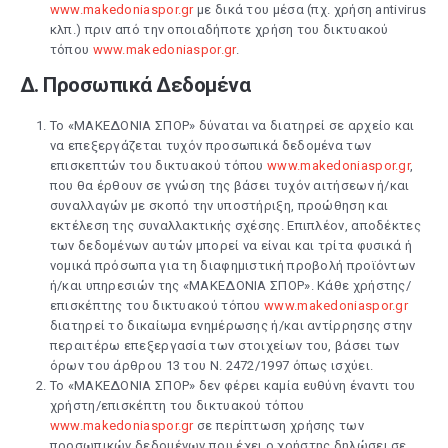
www.makedoniaspor.gr
με δικά του μέσα (πχ. χρήση antivirus
κλπ.) πριν από την οποιαδήποτε χρήση του δικτυακού
τόπου
www.makedoniaspor.gr
.
Δ. Προσωπικά Δεδομένα
Το «ΜΑΚΕΔΟΝΙΑ ΣΠΟΡ» δύναται να διατηρεί σε αρχείο και
να επεξεργάζεται τυχόν προσωπικά δεδομένα των
επισκεπτών του δικτυακού τόπου
www.makedoniaspor.gr
,
που θα έρθουν σε γνώση της βάσει τυχόν αιτήσεων ή/και
συναλλαγών με σκοπό την υποστήριξη, προώθηση και
εκτέλεση της συναλλακτικής σχέσης. Επιπλέον, αποδέκτες
των δεδομένων αυτών μπορεί να είναι και τρίτα φυσικά ή
νομικά πρόσωπα για τη διαφημιστική προβολή προϊόντων
ή/και υπηρεσιών της «ΜΑΚΕΔΟΝΙΑ ΣΠΟΡ». Κάθε χρήστης/
επισκέπτης του δικτυακού τόπου
www.makedoniaspor.gr
διατηρεί το δικαίωμα ενημέρωσης ή/και αντίρρησης στην
περαιτέρω επεξεργασία των στοιχείων του, βάσει των
όρων του άρθρου 13 του Ν. 2472/1997 όπως ισχύει.
Το «ΜΑΚΕΔΟΝΙΑ ΣΠΟΡ» δεν φέρει καμία ευθύνη έναντι του
χρήστη/επισκέπτη του δικτυακού τόπου
www.makedoniaspor.gr
σε περίπτωση χρήσης των
προσωπικών δεδομένων που έχει ο χρήστης δηλώσει σε