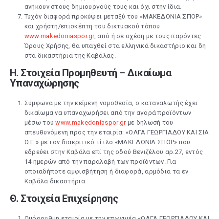
ανήκουν στους δημιουργούς τους και όχι στην ίδια.
Τυχόν διαφορά προκύψει μεταξύ του «ΜΑΚΕΔΟΝΙΑ ΣΠΟΡ»
και χρήστη/επισκέπτη του δικτυακού τόπου
www.makedoniaspor.gr
, από ή σε σχέση με τους παρόντες
Όρους Χρήσης, θα υπαχθεί στα ελληνικά δικαστήριο και δη
στα δικαστήρια της Καβάλας.
Η. Στοιχεία Προμηθευτή – Δικαίωμα
Υπαναχώρησης
Σύμφωνα με την κείμενη νομοθεσία, ο καταναλωτής έχει
δικαίωμα να υπαναχωρήσει από την αγορά προϊόντων
μέσω του
www.makedoniaspor.gr
με δήλωσή του
απευθυνόμενη προς την εταιρία: «ΟΛΓΑ ΓΕΩΡΓΙΑΔΟΥ ΚΑΙ ΣΙΑ
Ο.Ε.» με τον διακριτικό τίτλο «ΜΑΚΕΔΟΝΙΑ ΣΠΟΡ» που
εδρεύει στην Καβάλα επί της οδού Βενιζέλου αρ.27, εντός
14 ημερών από την παραλαβή των προϊόντων. Για
οποιαδήποτε αμφισβήτηση ή διαφορά, αρμόδια τα εν
Καβάλα δικαστήρια.
Θ. Στοιχεία Επιχείρησης
Ομόρρυθμη εταιρία με την επωνυμία «ΟΛΓΑ ΓΕΩΡΓΙΑΔΟΥ ΚΑΙ