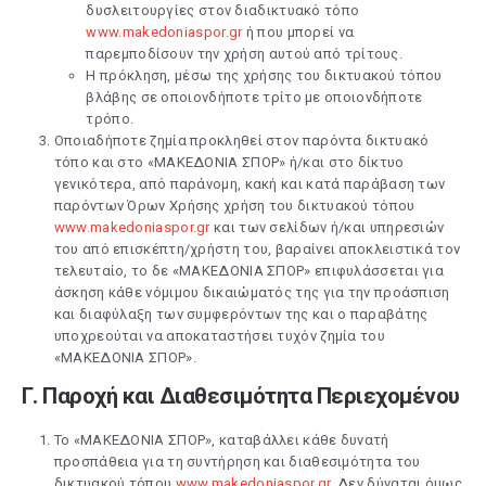
δυσλειτουργίες στον διαδικτυακό τόπο
www.makedoniaspor.gr
ή που μπορεί να
παρεμποδίσουν την χρήση αυτού από τρίτους.
Η πρόκληση, μέσω της χρήσης του δικτυακού τόπου
βλάβης σε οποιονδήποτε τρίτο με οποιονδήποτε
τρόπο.
Οποιαδήποτε ζημία προκληθεί στον παρόντα δικτυακό
τόπο και στο «ΜΑΚΕΔΟΝΙΑ ΣΠΟΡ» ή/και στο δίκτυο
γενικότερα, από παράνομη, κακή και κατά παράβαση των
παρόντων Όρων Χρήσης χρήση του δικτυακού τόπου
www.makedoniaspor.gr
και των σελίδων ή/και υπηρεσιών
του από επισκέπτη/χρήστη του, βαραίνει αποκλειστικά τον
τελευταίο, το δε «ΜΑΚΕΔΟΝΙΑ ΣΠΟΡ» επιφυλάσσεται για
άσκηση κάθε νόμιμου δικαιώματός της για την προάσπιση
και διαφύλαξη των συμφερόντων της και ο παραβάτης
υποχρεούται να αποκαταστήσει τυχόν ζημία του
«ΜΑΚΕΔΟΝΙΑ ΣΠΟΡ».
Γ. Παροχή και Διαθεσιμότητα Περιεχομένου
Το «ΜΑΚΕΔΟΝΙΑ ΣΠΟΡ», καταβάλλει κάθε δυνατή
προσπάθεια για τη συντήρηση και διαθεσιμότητα του
δικτυακού τόπου
www.makedoniaspor.gr
. Δεν δύναται όμως