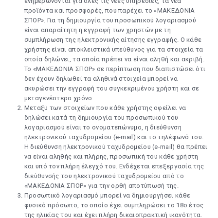
ενημερώνονται για όλες τις νέες υπηρεσίες, τα νέα
προϊόντα και προσφορές, που παρέχει το «ΜΑΚΕΔΟΝΙΑ
ΣΠΟΡ». Για τη δημιουργία του προσωπικού λογαριασμού
είναι απαραίτητη η εγγραφή των χρηστών με τη
συμπλήρωση της ηλεκτρονικής αίτησης εγγραφής. Ο κάθε
χρήστης είναι αποκλειστικά υπεύθυνος για τα στοιχεία τα
οποία δηλώνει, τα οποία πρέπει να είναι αληθή και ακριβή.
Το «ΜΑΚΕΔΟΝΙΑ ΣΠΟΡ» σε περίπτωση που διαπιστώσει ότι
δεν έχουν δηλωθεί τα αληθινά στοιχεία μπορεί να
ακυρώσει την εγγραφή του συγκεκριμένου χρήστη και σε
μεταγενέστερο χρόνο.
Μεταξύ των στοιχείων που κάθε χρήστης οφείλει να
δηλώσει κατά τη δημιουργία του προσωπικού του
λογαριασμού είναι το ονοματεπώνυμο, η διεύθυνση
ηλεκτρονικού ταχυδρομείου (e-mail) και το τηλέφωνό του.
Η διεύθυνση ηλεκτρονικού ταχυδρομείου (e-mail) θα πρέπει
να είναι αληθής και πλήρης, προσωπική του κάθε χρήστη
και υπό τον πλήρη έλεγχό του. Ενδέχεται επεξεργασία της
διεύθυνσής του ηλεκτρονικού ταχυδρομείου από το
«ΜΑΚΕΔΟΝΙΑ ΣΠΟΡ» για την ορθή αποτύπωσή της.
Προσωπικό λογαριασμό μπορεί να δημιουργήσει κάθε
φυσικό πρόσωπο, το οποίο έχει συμπληρώσει το 18ο έτος
της ηλικίας του και έχει πλήρη δικαιοπρακτική ικανότητα.