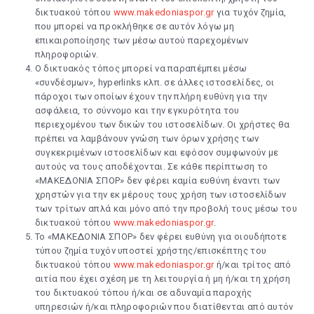
δικτυακού τόπου
www.makedoniaspor.gr
για τυχόν ζημία,
που μπορεί να προκλήθηκε σε αυτόν λόγω μη
επικαιροποίησης των μέσω αυτού παρεχομένων
πληροφοριών.
Ο δικτυακός τόπος μπορεί να παραπέμπει μέσω
«συνδέσμων», hyperlinks κλπ. σε άλλες ιστοσελίδες, οι
πάροχοι των οποίων έχουν την πλήρη ευθύνη για την
ασφάλεια, το σύννομο και την εγκυρότητα του
περιεχομένου των δικών του ιστοσελίδων. Οι χρήστες θα
πρέπει να λαμβάνουν γνώση των όρων χρήσης των
συγκεκριμένων ιστοσελίδων και εφόσον συμφωνούν με
αυτούς να τους αποδέχονται. Σε κάθε περίπτωση το
«ΜΑΚΕΔΟΝΙΑ ΣΠΟΡ» δεν φέρει καμία ευθύνη έναντι των
χρηστών για την εκ μέρους τους χρήση των ιστοσελίδων
των τρίτων απλά και μόνο από την προβολή τους μέσω του
δικτυακού τόπου
www.makedoniaspor.gr
.
Το «ΜΑΚΕΔΟΝΙΑ ΣΠΟΡ» δεν φέρει ευθύνη για οιουδήποτε
τύπου ζημία τυχόν υποστεί χρήστης/επισκέπτης του
δικτυακού τόπου
www.makedoniaspor.gr
ή/και τρίτος από
αιτία που έχει σχέση με τη λειτουργία ή μη ή/και τη χρήση
του δικτυακού τόπου ή/και σε αδυναμία παροχής
υπηρεσιών ή/και πληροφοριών που διατίθενται από αυτόν