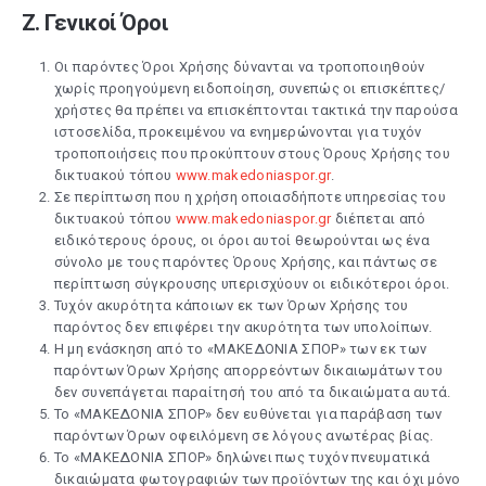
Ζ. Γενικοί Όροι
Οι παρόντες Όροι Χρήσης δύνανται να τροποποιηθούν
χωρίς προηγούμενη ειδοποίηση, συνεπώς οι επισκέπτες/
χρήστες θα πρέπει να επισκέπτονται τακτικά την παρούσα
ιστοσελίδα, προκειμένου να ενημερώνονται για τυχόν
τροποποιήσεις που προκύπτουν στους Όρους Χρήσης του
δικτυακού τόπου
www.makedoniaspor.gr
.
Σε περίπτωση που η χρήση οποιασδήποτε υπηρεσίας του
δικτυακού τόπου
www.makedoniaspor.gr
διέπεται από
ειδικότερους όρους, οι όροι αυτοί θεωρούνται ως ένα
σύνολο με τους παρόντες Όρους Χρήσης, και πάντως σε
περίπτωση σύγκρουσης υπερισχύουν οι ειδικότεροι όροι.
Τυχόν ακυρότητα κάποιων εκ των Όρων Χρήσης του
παρόντος δεν επιφέρει την ακυρότητα των υπολοίπων.
Η μη ενάσκηση από το «ΜΑΚΕΔΟΝΙΑ ΣΠΟΡ» των εκ των
παρόντων Όρων Xρήσης απορρεόντων δικαιωμάτων του
δεν συνεπάγεται παραίτησή του από τα δικαιώματα αυτά.
Το «ΜΑΚΕΔΟΝΙΑ ΣΠΟΡ» δεν ευθύνεται για παράβαση των
παρόντων Όρων οφειλόμενη σε λόγους ανωτέρας βίας.
Το «ΜΑΚΕΔΟΝΙΑ ΣΠΟΡ» δηλώνει πως τυχόν πνευματικά
δικαιώματα φωτογραφιών των προϊόντων της και όχι μόνο