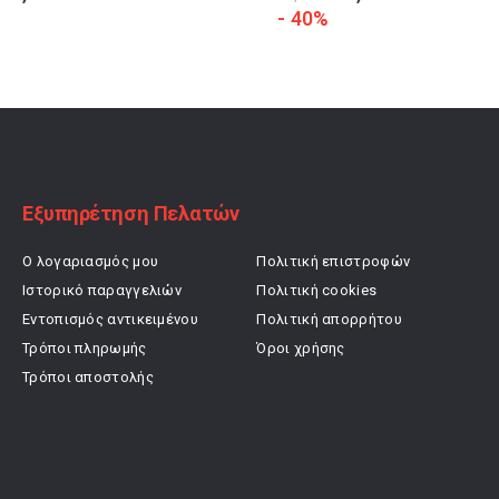
price
τρέχουσα
price
τρέχουσα
- 40%
was:
τιμή
was:
τιμή
24,00 €.
είναι:
29,90 €.
είναι:
19,20 €.
17,94 €.
Εξυπηρέτηση Πελατών
Ο λογαριασμός μου
Πολιτική επιστροφών
Ιστορικό παραγγελιών
Πολιτική cookies
Εντοπισμός αντικειμένου
Πολιτική απορρήτου
Τρόποι πληρωμής
Όροι χρήσης
Τρόποι αποστολής