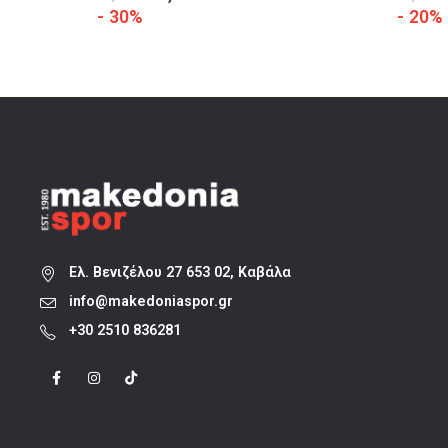
price
τρέχουσα
- 30%
- 20%
was:
τιμή
33,90 €.
είναι:
23,73 €.
Ελ. Βενιζέλου 27 653 02, Καβάλα
info@makedoniaspor.gr
+30 2510 836281