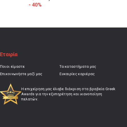
price
τρέχουσα
- 40%
- 20%
was:
τιμή
29,90 €.
είναι:
17,94 €.
Εταιρία
Ποιοι είμαστε
Τα καταστήματα μας
Επικοινωνήστε μαζί μας
Ευκαιρίες καριέρας
Η επιχείρηση μας έλαβε διάκριση στα βραβεία Greek
Awards για την εξυπηρέτηση και ικανοποίηση
πελατών.