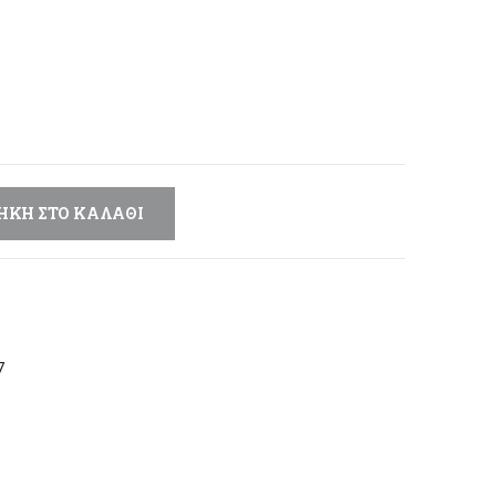
έχουσα
μή
αι:
,00 €.
ΉΚΗ ΣΤΟ ΚΑΛΆΘΙ
7