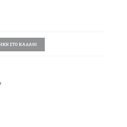
μή
αι:
,25 €.
ΉΚΗ ΣΤΟ ΚΑΛΆΘΙ
7