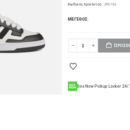
was:
τι
Κωδικός προϊόντος:
JR0166
45,00 €.
είν
ΜΈΓΕΘΟΣ
38
ΠΡΟΣΘ
Box Now Pickup Locker 24/