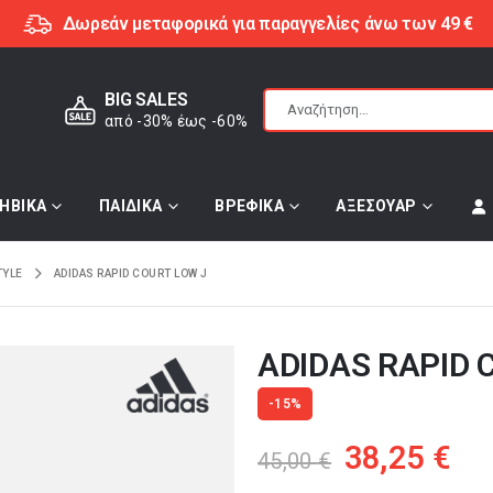
Δωρεάν μεταφορικά για παραγγελίες άνω των 49 €
BIG SALES
από -30% έως -60%
ΗΒΙΚΑ
ΠΑΙΔΙΚΑ
ΒΡΕΦΙΚΑ
ΑΞΕΣΟΥΑΡ
TYLE
ADIDAS RAPID COURT LOW J
ADIDAS RAPID 
-15%
Original
Η
38,25
€
45,00
€
price
τρ