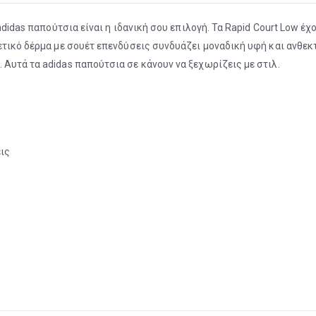
adidas παπούτσια είναι η ιδανική σου επιλογή. Τα Rapid Court Low έχ
ετικό δέρμα με σουέτ επενδύσεις συνδυάζει μοναδική υφή και ανθεκ
Αυτά τα adidas παπούτσια σε κάνουν να ξεχωρίζεις με στιλ.
ις