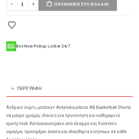
ΠΡΟΣΘΉΚΗ ΣΤΟ ΚΑΛΆΘΙ
Box Now Pickup Locker 24/7
ΠΕΡΙΓΡΑΦΉ
Ανδρικό σορτς μπάσκετ Antetokounbros AB Basketball Shorts
σε μαύρο χρώμα, ιδανικό για προπόνηση και καθημερινό
sporty look. Κατασκευασμένο από ελαφρύ και διαπνέον
ύφασμα, προσφέρει άνεση και ελευθερία κινήσεων σε κάθε