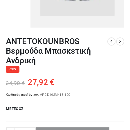
ANTETOKOUNBROS
Βερμούδα Μπασκετική
Ανδρική
-20%
Original
Η
27,92
€
34,90
€
price
τρέχουσα
was:
τιμή
Κωδικός προϊόντος:
APCD162M41B-100
34,90 €.
είναι:
ΜΈΓΕΘΟΣ
27,92 €.