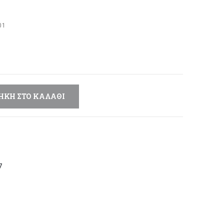
έχουσα
μή
01
αι:
,92 €.
ΉΚΗ ΣΤΟ ΚΑΛΆΘΙ
7