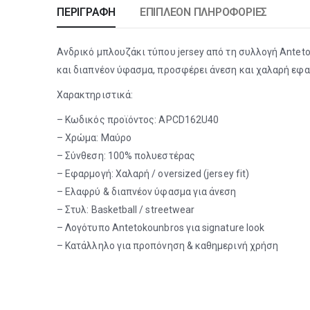
ΠΕΡΙΓΡΑΦΉ
ΕΠΙΠΛΈΟΝ ΠΛΗΡΟΦΟΡΊΕΣ
Ανδρικό μπλουζάκι τύπου jersey από τη συλλογή Anteto
και διαπνέον ύφασμα, προσφέρει άνεση και χαλαρή εφα
Χαρακτηριστικά:
– Κωδικός προϊόντος: APCD162U40
– Χρώμα: Μαύρο
– Σύνθεση: 100% πολυεστέρας
– Εφαρμογή: Χαλαρή / oversized (jersey fit)
– Ελαφρύ & διαπνέον ύφασμα για άνεση
– Στυλ: Basketball / streetwear
– Λογότυπο Antetokounbros για signature look
– Κατάλληλο για προπόνηση & καθημερινή χρήση