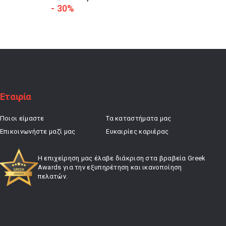
price
τρέχουσα
- 30%
was:
τιμή
27,50 €.
είναι:
19,25 €.
Εταιρία
Ποιοι είμαστε
Τα καταστήματα μας
Επικοινωνήστε μαζί μας
Ευκαιρίες καριέρας
Η επιχείρηση μας έλαβε διάκριση στα βραβεία Greek
Awards για την εξυπηρέτηση και ικανοποίηση
πελατών.