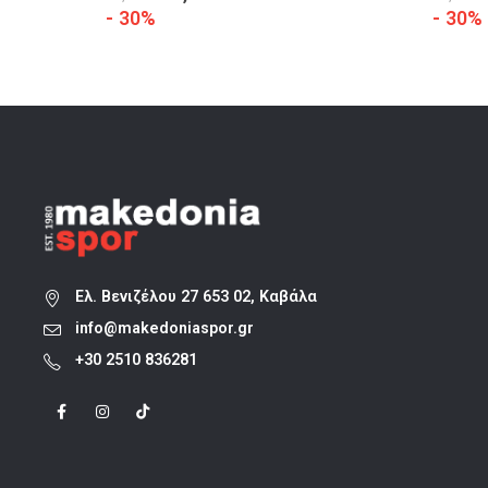
price
τρέχουσα
- 30%
- 30%
was:
τιμή
35,00 €.
είναι:
24,50 €.
Ελ. Βενιζέλου 27 653 02, Καβάλα
info@makedoniaspor.gr
+30 2510 836281