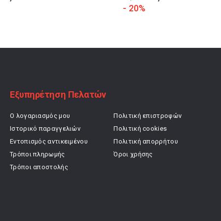
price
τρέχουσα
price
τρέχουσα
- 20%
was:
τιμή
was:
τιμή
19,90 €.
είναι:
27,00 €.
είναι:
13,93 €.
21,60 €.
Εξυπηρέτηση Πελατών
Ο λογαριασμός μου
Πολιτική επιστροφών
Ιστορικό παραγγελιών
Πολιτική cookies
Εντοπισμός αντικειμένου
Πολιτική απορρήτου
Τρόποι πληρωμής
Όροι χρήσης
Τρόποι αποστολής