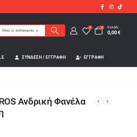
Καλάθι
0
0
Όλες οι κατηγορίες
0,00
€
LE
ΣΎΝΔΕΣΗ / ΕΓΓΡΑΦΉ
ΕΓΓΡΑΦΉ
OS Ανδρική Φανέλα
η