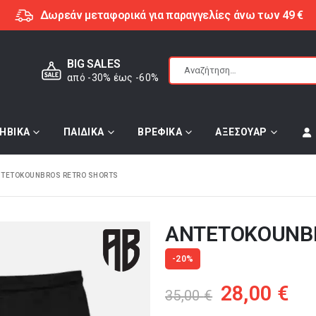
Δωρεάν μεταφορικά για παραγγελίες άνω των 49 €
BIG SALES
από -30% έως -60%
ΗΒΙΚΑ
ΠΑΙΔΙΚΑ
ΒΡΕΦΙΚΑ
ΑΞΕΣΟΥΑΡ
NTETOKOUNBROS RETRO SHORTS
ANTETOKOUNB
-20%
Original
Η
28,00
€
35,00
€
price
τρ