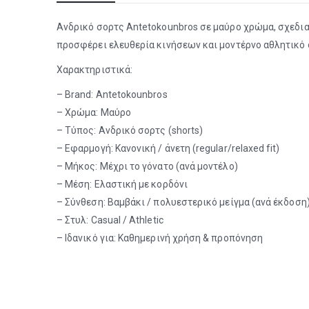
Ανδρικό σορτς Antetokounbros σε μαύρο χρώμα, σχεδια
προσφέρει ελευθερία κινήσεων και μοντέρνο αθλητικό 
Χαρακτηριστικά:
– Brand: Antetokounbros
– Χρώμα: Μαύρο
– Τύπος: Ανδρικό σορτς (shorts)
– Εφαρμογή: Κανονική / άνετη (regular/relaxed fit)
– Μήκος: Μέχρι το γόνατο (ανά μοντέλο)
– Μέση: Ελαστική με κορδόνι
– Σύνθεση: Βαμβάκι / πολυεστερικό μείγμα (ανά έκδοση
– Στυλ: Casual / Athletic
– Ιδανικό για: Καθημερινή χρήση & προπόνηση