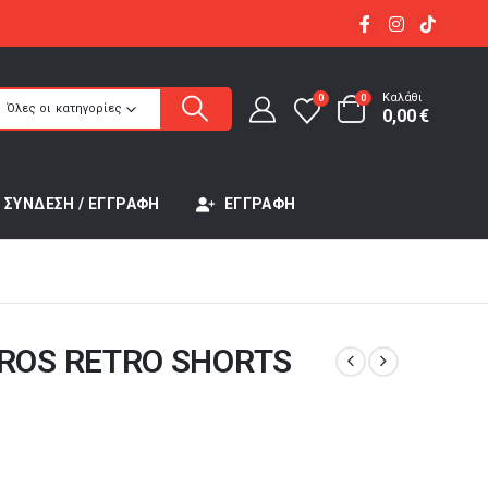
Καλάθι
0
0
Όλες οι κατηγορίες
0,00
€
ΣΎΝΔΕΣΗ / ΕΓΓΡΑΦΉ
ΕΓΓΡΑΦΉ
ROS RETRO SHORTS
έχουσα