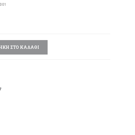
μή
001
αι:
,00 €.
ΉΚΗ ΣΤΟ ΚΑΛΆΘΙ
7