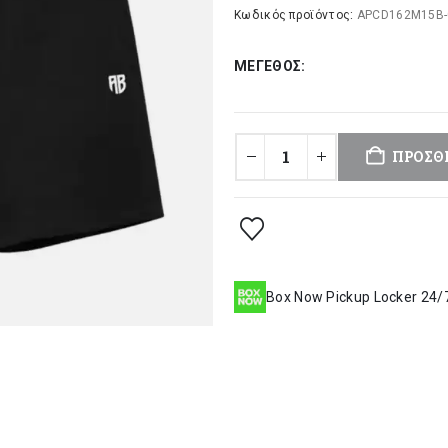
was:
τι
Κωδικός προϊόντος:
APCD162M15B-
35,00 €.
είν
ΜΈΓΕΘΟΣ
28
ΠΡΟΣΘ
Box Now Pickup Locker 24/