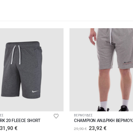
ϊόντος
Αυτό το προϊόν έχει πολλαπλές παραλλαγές. Οι επιλογές μπορούν να επιλεγούν στη σελίδα του προϊόντος
ΕΣ
ΒΕΡΜΟΥΔΕΣ
ARK 20 FLEECE SHORT
CHAMPION ΑΝΔΡΙΚΗ ΒΕΡΜΟΥ
Original
Η
Original
Η
31,90
€
23,92
€
29,90
€