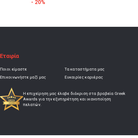
price
τρέχουσα
- 20%
- 20%
was:
τιμή
24,00 €.
είναι:
19,20 €.
Εταιρία
Ποιοι είμαστε
Τα καταστήματα μας
Επικοινωνήστε μαζί μας
Ευκαιρίες καριέρας
Η επιχείρηση μας έλαβε διάκριση στα βραβεία Greek
Awards για την εξυπηρέτηση και ικανοποίηση
πελατών.