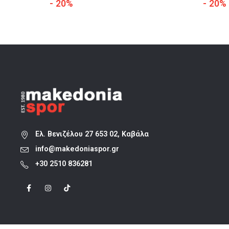
price
τρέχουσα
- 20%
- 20%
was:
τιμή
28,00 €.
είναι:
22,40 €.
Ελ. Βενιζέλου 27 653 02, Καβάλα
info@makedoniaspor.gr
+30 2510 836281