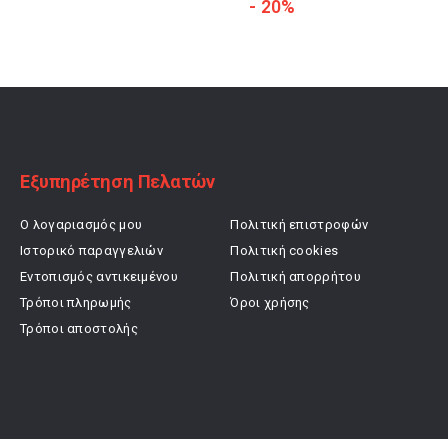
price
τρέχουσα
price
τρέχουσα
- 20%
was:
τιμή
was:
τιμή
39,90 €.
είναι:
29,90 €.
είναι:
31,90 €.
23,92 €.
Εξυπηρέτηση Πελατών
Ο λογαριασμός μου
Πολιτική επιστροφών
Ιστορικό παραγγελιών
Πολιτική cookies
Εντοπισμός αντικειμένου
Πολιτική απορρήτου
Τρόποι πληρωμής
Όροι χρήσης
Τρόποι αποστολής