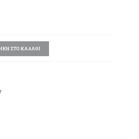
μή
αι:
,60 €.
ΉΚΗ ΣΤΟ ΚΑΛΆΘΙ
7