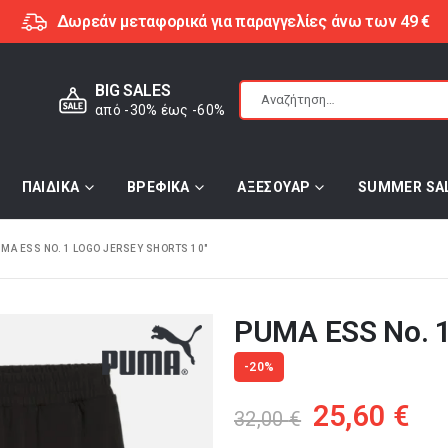
Δωρεάν μεταφορικά για παραγγελίες άνω των 49 €
BIG SALES
από -30% έως -60%
ΠΑΙΔΙΚΑ
ΒΡΕΦΙΚΑ
ΑΞΕΣΟΥΑΡ
SUMMER SA
MA ESS NO. 1 LOGO JERSEY SHORTS 10″
PUMA ESS No. 1
-20%
Original
Η
25,60
€
32,00
€
price
τρ