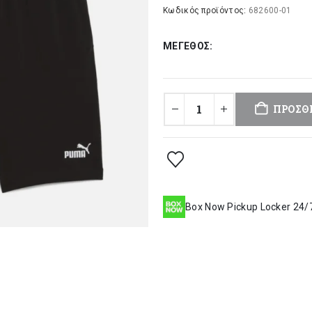
was:
τι
Κωδικός προϊόντος:
682600-01
32,00 €.
είν
ΜΈΓΕΘΟΣ
25
ΠΡΟΣΘ
Box Now Pickup Locker 24/