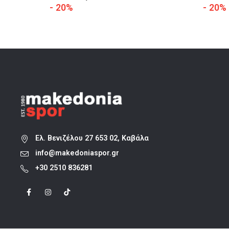
price
τρέχουσα
- 20%
- 20%
was:
τιμή
39,90 €.
είναι:
31,90 €.
Ελ. Βενιζέλου 27 653 02, Καβάλα
info@makedoniaspor.gr
+30 2510 836281