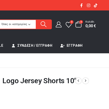
Καλάθι
0
0
Όλες οι κατηγορίες
0,00
€
LE
ΣΎΝΔΕΣΗ / ΕΓΓΡΑΦΉ
ΕΓΓΡΑΦΉ
 Logo Jersey Shorts 10″
έχουσα