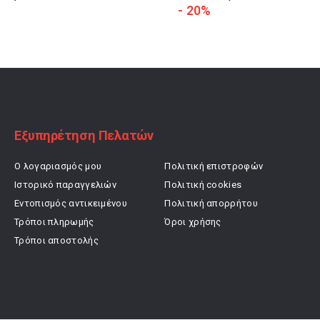
price
τρέχουσα
price
τρέχουσα
- 20%
was:
τιμή
was:
τιμή
26,90 €.
είναι:
32,90 €.
είναι:
21,52 €.
26,32 €.
Εξυπηρέτηση Πελατών
Ο λογαριασμός μου
Πολιτική επιστροφών
Ιστορικό παραγγελιών
Πολιτική cookies
Εντοπισμός αντικειμένου
Πολιτική απορρήτου
Τρόποι πληρωμής
Όροι χρήσης
Τρόποι αποστολής