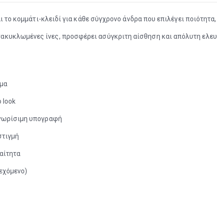
αι το κομμάτι-κλειδί για κάθε σύγχρονο άνδρα που επιλέγει ποιότητα
κυκλωμένες ίνες, προσφέρει ασύγκριτη αίσθηση και απόλυτη ελευθε
σμα
 look
γνωρίσιμη υπογραφή
στιγμή
αίτητα
εχόμενο)