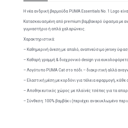
Η νέα ανδρική βερμούδα PUMA Essentials No. 1 Logo είν
Κατασκευασμένη από premium βαμβακερό ύφασμα με ανα
γυμναστήριο ή απλά χαλαρώνεις.
Χαρακτηριστικά:
– Καθημερινή άνεση με απαλό, αναπνεύσιμο jersey ύφα
– Καθαρή γραμμή & διαχρονικό design για ευκολοφόρετο
– Λογότυπο PUMA Cat στο πόδι – διακριτική αλλά ανα
– Ελαστική μέση με κορδόνι για τέλεια εφαρμογή, κάθε 
– Αποθηκευτικός χώρος με πλαϊνές τσέπες για τα απαρ
– Σύνθεση: 100% βαμβάκι (περιέχει ανακυκλωμένο περι