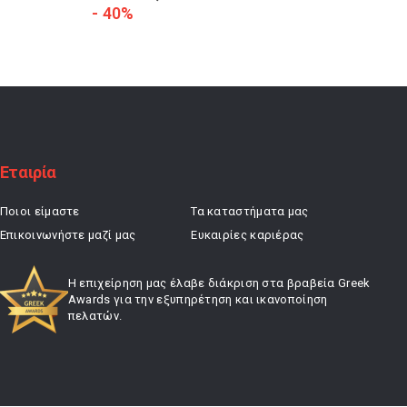
price
τρέχουσα
- 40%
- 20%
was:
τιμή
23,90 €.
είναι:
14,34 €.
Εταιρία
Ποιοι είμαστε
Τα καταστήματα μας
Επικοινωνήστε μαζί μας
Ευκαιρίες καριέρας
Η επιχείρηση μας έλαβε διάκριση στα βραβεία Greek
Awards για την εξυπηρέτηση και ικανοποίηση
πελατών.