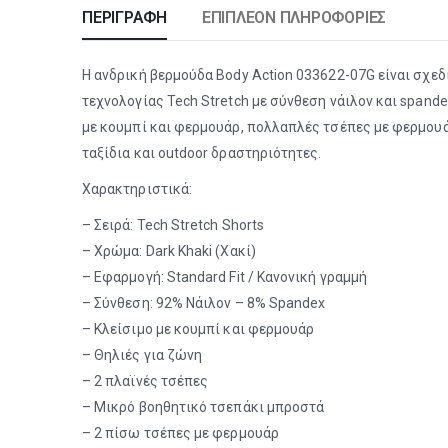
ΠΕΡΙΓΡΑΦΉ
ΕΠΙΠΛΈΟΝ ΠΛΗΡΟΦΟΡΊΕΣ
Η ανδρική βερμούδα Body Action 033622-07G είναι σχεδ
τεχνολογίας Tech Stretch με σύνθεση νάιλον και spande
με κουμπί και φερμουάρ, πολλαπλές τσέπες με φερμουάρ
ταξίδια και outdoor δραστηριότητες.
Χαρακτηριστικά:
– Σειρά: Tech Stretch Shorts
– Χρώμα: Dark Khaki (Χακί)
– Εφαρμογή: Standard Fit / Κανονική γραμμή
– Σύνθεση: 92% Νάιλον – 8% Spandex
– Κλείσιμο με κουμπί και φερμουάρ
– Θηλιές για ζώνη
– 2 πλαϊνές τσέπες
– Μικρό βοηθητικό τσεπάκι μπροστά
– 2 πίσω τσέπες με φερμουάρ