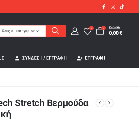
Καλάθι
0
0
Όλες οι κατηγορίες
0,00
€
LE
ΣΎΝΔΕΣΗ / ΕΓΓΡΑΦΉ
ΕΓΓΡΑΦΉ
ch Stretch Βερμούδα
ική