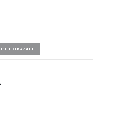
έχουσα
μή
αι:
,40 €.
ΉΚΗ ΣΤΟ ΚΑΛΆΘΙ
7