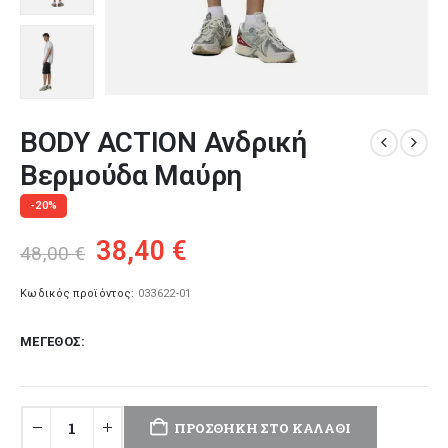
BODY ACTION Ανδρική
Βερμούδα Μαύρη
-20%
Original
Η
38,40
€
48,00
€
price
τρέχουσα
was:
τιμή
Κωδικός προϊόντος:
033622-01
48,00 €.
είναι:
ΜΈΓΕΘΟΣ
38,40 €.
ΠΡΟΣΘΉΚΗ ΣΤΟ ΚΑΛΆΘΙ