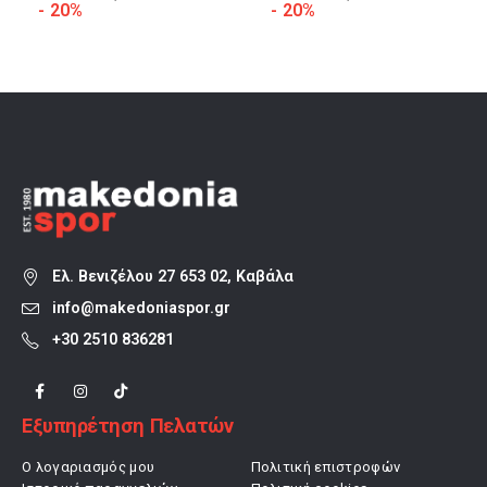
α
price
τρέχουσα
price
τρέχουσα
- 20%
- 20%
was:
τιμή
was:
τιμή
32,00 €.
είναι:
33,90 €.
είναι:
25,60 €.
27,12 €.
Ελ. Βενιζέλου 27 653 02, Καβάλα
info@makedoniaspor.gr
+30 2510 836281
Εξυπηρέτηση Πελατών
Ο λογαριασμός μου
Πολιτική επιστροφών