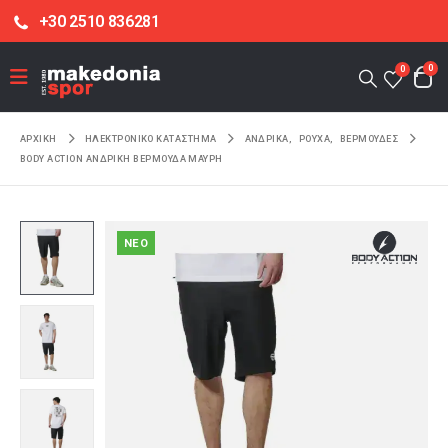
+30 2510 836281
0
0
ΑΡΧΙΚΉ
ΗΛΕΚΤΡΟΝΙΚΌ ΚΑΤΆΣΤΗΜΑ
ΑΝΔΡΙΚΑ
,
ΡΟΥΧΑ
,
ΒΕΡΜΟΥΔΕΣ
BODY ACTION ΑΝΔΡΙΚΉ ΒΕΡΜΟΎΔΑ ΜΑΎΡΗ
NEO