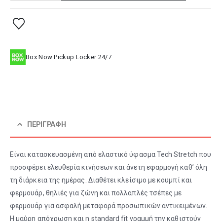
Box Now Pickup Locker 24/7
ΠΕΡΙΓΡΑΦΉ
Είναι κατασκευασμένη από ελαστικό ύφασμα Tech Stretch που
προσφέρει ελευθερία κινήσεων και άνετη εφαρμογή καθ’ όλη
τη διάρκεια της ημέρας. Διαθέτει κλείσιμο με κουμπί και
φερμουάρ, θηλιές για ζώνη και πολλαπλές τσέπες με
φερμουάρ για ασφαλή μεταφορά προσωπικών αντικειμένων.
Η μαύρη απόχρωση και η standard fit γραμμή την καθιστούν