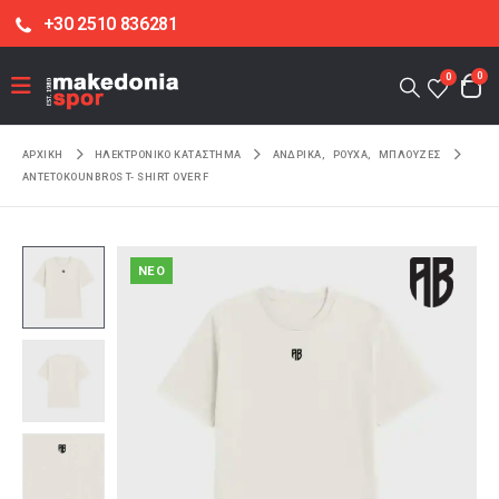
+30 2510 836281
0
0
ΑΡΧΙΚΉ
ΗΛΕΚΤΡΟΝΙΚΌ ΚΑΤΆΣΤΗΜΑ
ΑΝΔΡΙΚΑ
,
ΡΟΥΧΑ
,
ΜΠΛΟΥΖΕΣ
ANTETOKOUNBROS T- SHIRT OVER F
NEO