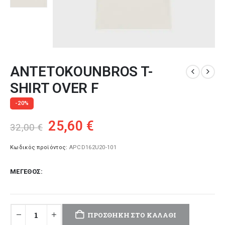
ANTETOKOUNBROS T-
SHIRT OVER F
-20%
Original
Η
25,60
€
32,00
€
price
τρέχουσα
was:
τιμή
Κωδικός προϊόντος:
APCD162U20-101
32,00 €.
είναι:
ΜΈΓΕΘΟΣ
25,60 €.
ΠΡΟΣΘΉΚΗ ΣΤΟ ΚΑΛΆΘΙ