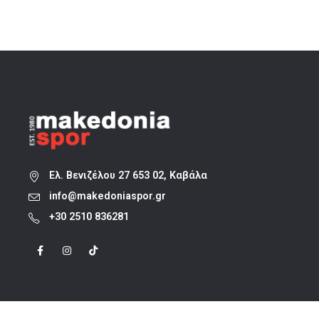
was:
τιμή
22,90 €.
είναι:
18,32 €.
Ελ. Βενιζέλου 27 653 02, Καβάλα
info@makedoniaspor.gr
+30 2510 836281