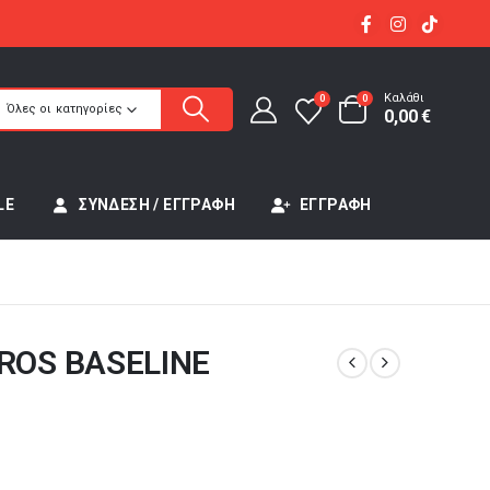
Καλάθι
0
0
Όλες οι κατηγορίες
0,00
€
LE
ΣΎΝΔΕΣΗ / ΕΓΓΡΑΦΉ
ΕΓΓΡΑΦΉ
OS BASELINE