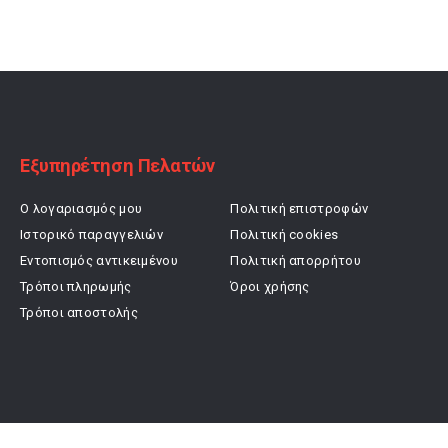
was:
τιμή
was:
τιμή
19,90 €.
είναι:
23,90 €.
είναι:
15,92 €.
19,12 €.
Εξυπηρέτηση Πελατών
Ο λογαριασμός μου
Πολιτική επιστροφών
Ιστορικό παραγγελιών
Πολιτική cookies
Εντοπισμός αντικειμένου
Πολιτική απορρήτου
Τρόποι πληρωμής
Όροι χρήσης
Τρόποι αποστολής