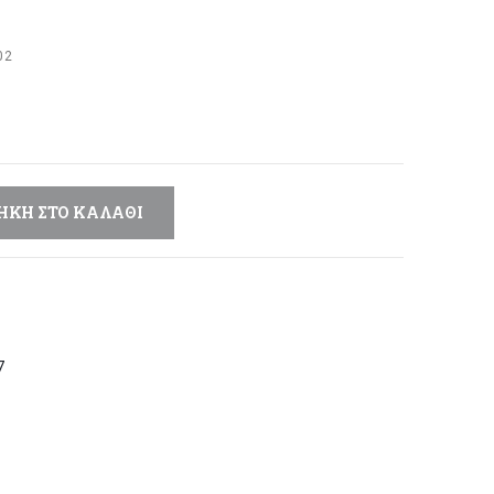
έχουσα
μή
02
αι:
,80 €.
ΉΚΗ ΣΤΟ ΚΑΛΆΘΙ
7