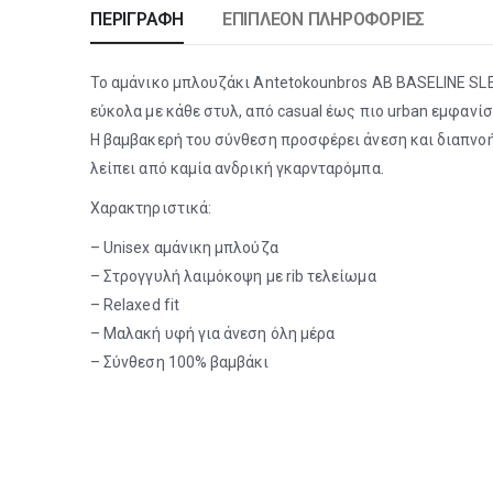
ΠΕΡΙΓΡΑΦΉ
ΕΠΙΠΛΈΟΝ ΠΛΗΡΟΦΟΡΊΕΣ
Το αμάνικο μπλουζάκι Antetokounbros AB BASELINE SLEE
εύκολα με κάθε στυλ, από casual έως πιο urban εμφανίσ
Η βαμβακερή του σύνθεση προσφέρει άνεση και διαπνοή
λείπει από καμία ανδρική γκαρνταρόμπα.
Χαρακτηριστικά:
– Unisex αμάνικη μπλούζα
– Στρογγυλή λαιμόκοψη με rib τελείωμα
– Relaxed fit
– Μαλακή υφή για άνεση όλη μέρα
– Σύνθεση 100% βαμβάκι