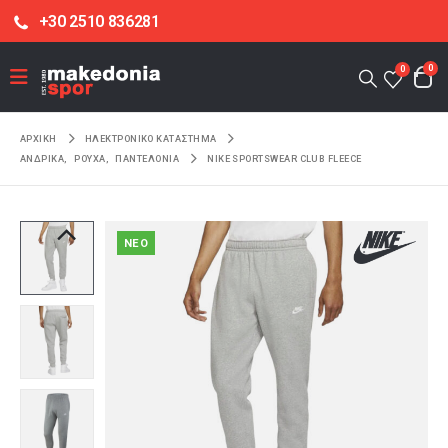
+30 2510 836281
0
0
ΑΡΧΙΚΉ
ΗΛΕΚΤΡΟΝΙΚΌ ΚΑΤΆΣΤΗΜΑ
ΑΝΔΡΙΚΑ
,
ΡΟΥΧΑ
,
ΠΑΝΤΕΛΟΝΙΑ
NIKE SPORTSWEAR CLUB FLEECE
NEO