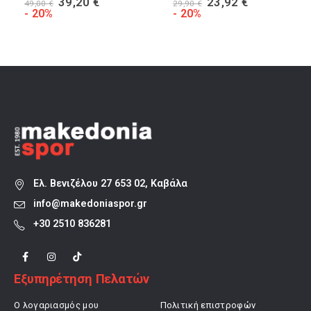
Original
Η
Original
Η
39,20
€
23,92
€
49,00
€
29,90
€
α
price
τρέχουσα
price
τρέχουσα
- 20%
- 20%
was:
τιμή
was:
τιμή
49,00 €.
είναι:
29,90 €.
είναι:
39,20 €.
23,92 €.
Ελ. Βενιζέλου 27 653 02, Καβάλα
info@makedoniaspor.gr
+30 2510 836281
Εξυπηρέτηση Πελατών
Ο λογαριασμός μου
Πολιτική επιστροφών