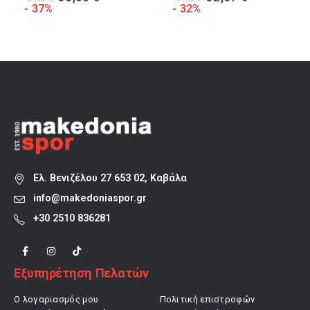
α
price
τρέχουσα
price
τρέχουσα
- 37%
- 32%
was:
τιμή
was:
τιμή
47,90 €.
είναι:
47,90 €.
είναι:
30,00 €.
32,57 €.
Ελ. Βενιζέλου 27 653 02, Καβάλα
info@makedoniaspor.gr
+30 2510 836281
Εξυπηρέτηση Πελατών
Ο λογαριασμός μου
Πολιτική επιστροφών