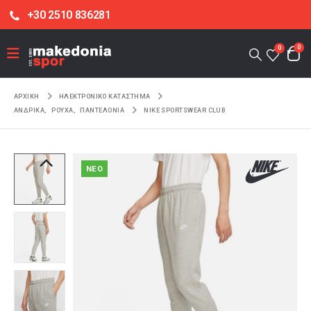
+30 2510 836281
0
0
ΑΡΧΙΚΉ
ΗΛΕΚΤΡΟΝΙΚΌ ΚΑΤΆΣΤΗΜΑ
ΑΝΔΡΙΚΑ
,
ΡΟΥΧΑ
,
ΠΑΝΤΕΛΟΝΙΑ
NIKE SPORTSWEAR CLUB
NEO