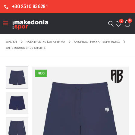
+30 2510 836281
0
0
ΑΡΧΙΚΉ
ΗΛΕΚΤΡΟΝΙΚΌ ΚΑΤΆΣΤΗΜΑ
ΑΝΔΡΙΚΑ
,
ΡΟΥΧΑ
,
ΒΕΡΜΟΥΔΕΣ
ANTETOKOUNBROS SHORTS
NEO