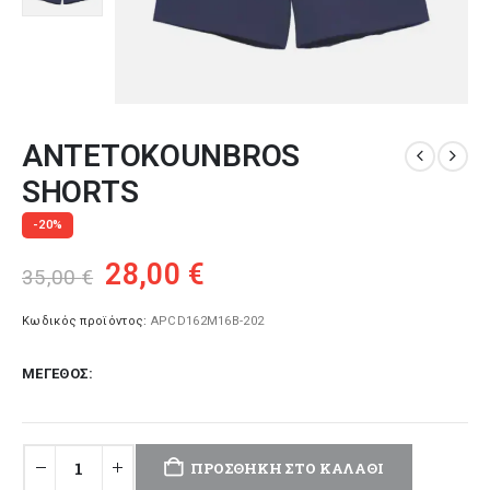
ANTETOKOUNBROS
SHORTS
-20%
Original
Η
28,00
€
35,00
€
price
τρέχουσα
was:
τιμή
Κωδικός προϊόντος:
APCD162M16B-202
35,00 €.
είναι:
ΜΈΓΕΘΟΣ
28,00 €.
ΠΡΟΣΘΉΚΗ ΣΤΟ ΚΑΛΆΘΙ