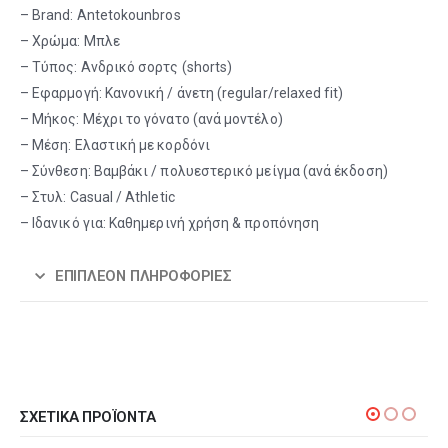
– Brand: Antetokounbros
– Χρώμα: Μπλε
– Τύπος: Ανδρικό σορτς (shorts)
– Εφαρμογή: Κανονική / άνετη (regular/relaxed fit)
– Μήκος: Μέχρι το γόνατο (ανά μοντέλο)
– Μέση: Ελαστική με κορδόνι
– Σύνθεση: Βαμβάκι / πολυεστερικό μείγμα (ανά έκδοση)
– Στυλ: Casual / Athletic
– Ιδανικό για: Καθημερινή χρήση & προπόνηση
ΕΠΙΠΛΈΟΝ ΠΛΗΡΟΦΟΡΊΕΣ
ΣΧΕΤΙΚΆ ΠΡΟΪΌΝΤΑ