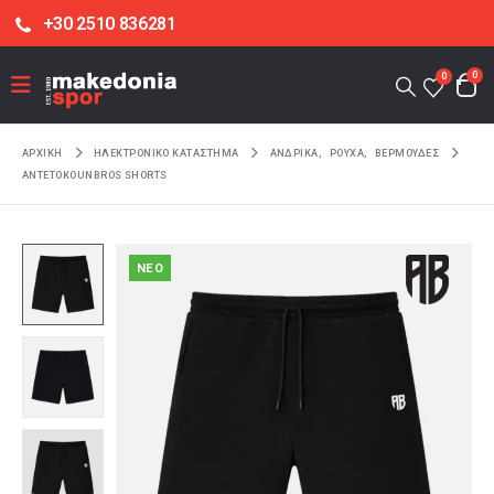
+30 2510 836281
0
0
ΑΡΧΙΚΉ
ΗΛΕΚΤΡΟΝΙΚΌ ΚΑΤΆΣΤΗΜΑ
ΑΝΔΡΙΚΑ
,
ΡΟΥΧΑ
,
ΒΕΡΜΟΥΔΕΣ
ANTETOKOUNBROS SHORTS
NEO