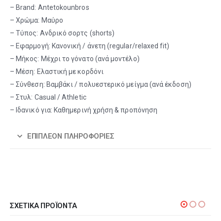
– Brand: Antetokounbros
– Χρώμα: Μαύρο
– Τύπος: Ανδρικό σορτς (shorts)
– Εφαρμογή: Κανονική / άνετη (regular/relaxed fit)
– Μήκος: Μέχρι το γόνατο (ανά μοντέλο)
– Μέση: Ελαστική με κορδόνι
– Σύνθεση: Βαμβάκι / πολυεστερικό μείγμα (ανά έκδοση)
– Στυλ: Casual / Athletic
– Ιδανικό για: Καθημερινή χρήση & προπόνηση
ΕΠΙΠΛΈΟΝ ΠΛΗΡΟΦΟΡΊΕΣ
ΣΧΕΤΙΚΆ ΠΡΟΪΌΝΤΑ