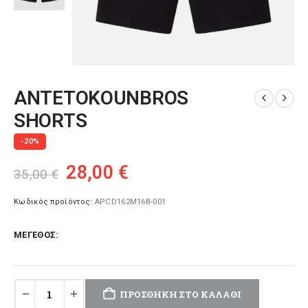
ANTETOKOUNBROS
SHORTS
-20%
Original
Η
28,00
€
35,00
€
price
τρέχουσα
was:
τιμή
Κωδικός προϊόντος:
APCD162M16B-001
35,00 €.
είναι:
ΜΈΓΕΘΟΣ
28,00 €.
ΠΡΟΣΘΉΚΗ ΣΤΟ ΚΑΛΆΘΙ