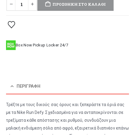
ΠΡΟΣΘΉΚΗ ΣΤΟ ΚΑΛΆΘΙ
Box Now Pickup Locker 24/7
ΠΕΡΙΓΡΑΦΉ
Τρέξτε με τους δικούς σας όρους και ξεπεράστε τα όριά σας
με τα Nike Run Defy. Σχεδιασμένα για να ανταποκρίνονται σε
τρεξίματα κάθε απόστασης και ρυθμού, συνδυάζουν μια
μαλακή ενδιάμεση σόλα από αφρό, εξαιρετικά διαπνέον επάνω