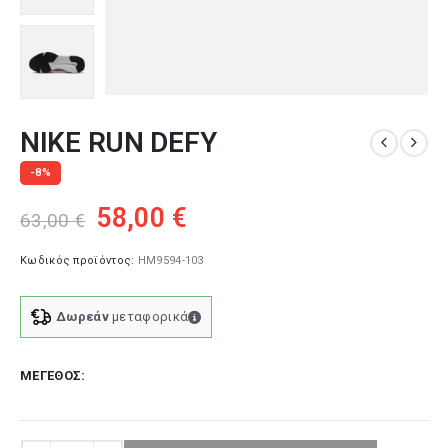
NIKE RUN DEFY
-8%
Original
Η
58,00
€
63,00
€
price
τρέχουσα
was:
τιμή
Κωδικός προϊόντος:
HM9594-103
63,00 €.
είναι:
58,00 €.
Δωρεάν
μεταφορικά
ΜΈΓΕΘΟΣ