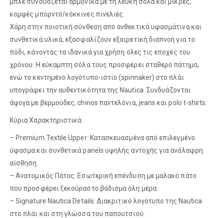
μπλε συνδυάζεται αρμονικά με τη λευκή σόλα και μικρές,
κομψές μπορντό/κόκκινες πινελιές.
Χάρη στην ποιοτική σύνθεση από ανθεκτικά υφασμάτινα και
συνθετικά υλικά, εξασφαλίζουν εξαιρετική διαπνοή για το
πόδι, κάνοντάς τα ιδανικά για χρήση όλες τις εποχές του
χρόνου. Η εύκαμπτη σόλα τους προσφέρει σταθερό πάτημα,
ενώ το κεντημένο λογότυπο-ιστίο (spinnaker) στο πλάι
υπογράφει την αυθεντικότητα της Nautica. Συνδυάζονται
άψογα με βερμούδες, chinos παντελόνια, jeans και polo t-shirts.
Κύρια Χαρακτηριστικά:
– Premium Textile Upper: Κατασκευασμένα από επιλεγμένο
ύφασμα και συνθετικά panels υψηλής αντοχής για ανάλαφρη
αίσθηση.
– Ανατομικός Πάτος: Εσωτερική επένδυση με μαλακό πάτο
που προσφέρει ξεκούραστο βάδισμα όλη μέρα.
– Signature Nautica Details: Διακριτικό λογότυπο της Nautica
στο πλάι και στη γλώσσα του παπουτσιού.