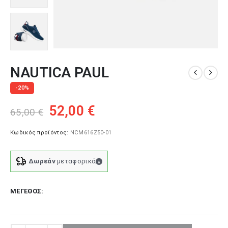
NAUTICA PAUL
-20%
Original
Η
52,00
€
65,00
€
price
τρέχουσα
was:
τιμή
Κωδικός προϊόντος:
NCM616Z50-01
65,00 €.
είναι:
52,00 €.
Δωρεάν
μεταφορικά
ΜΈΓΕΘΟΣ