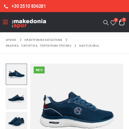
+30 2510 836281
0
0
ΑΡΧΙΚΉ
ΗΛΕΚΤΡΟΝΙΚΌ ΚΑΤΆΣΤΗΜΑ
ΑΝΔΡΙΚΑ
,
ΠΑΠΟΥΤΣΙΑ
,
ΠΕΡΠΑΤΗΜΑ-ΤΡΕΞΙΜΟ
NAUTICA PAUL
NEO