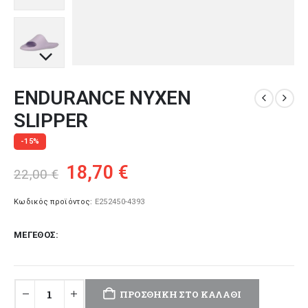
ENDURANCE NYXEN
SLIPPER
-15%
Original
Η
18,70
€
22,00
€
price
τρέχουσα
was:
τιμή
Κωδικός προϊόντος:
E252450-4393
22,00 €.
είναι:
ΜΈΓΕΘΟΣ
18,70 €.
ΠΡΟΣΘΉΚΗ ΣΤΟ ΚΑΛΆΘΙ