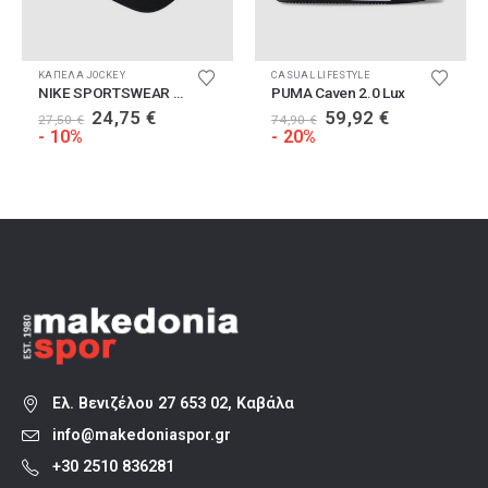
Αυτό το προϊόν έχει πολλαπλές παραλλαγές. Οι επιλογές μπορούν να επιλεγούν στη σελίδα του προϊόντος
Α
ΚΑΠΕΛΑ JOCKEY
CASUAL LIFESTYLE
NIKE SPORTSWEAR CLUB
PUMA Caven 2.0 Lux
Original
Η
Original
Η
24,75
€
59,92
€
27,50
€
74,90
€
α
price
τρέχουσα
price
τρέχουσα
- 10%
- 20%
was:
τιμή
was:
τιμή
27,50 €.
είναι:
74,90 €.
είναι:
24,75 €.
59,92 €.
Ελ. Βενιζέλου 27 653 02, Καβάλα
info@makedoniaspor.gr
+30 2510 836281