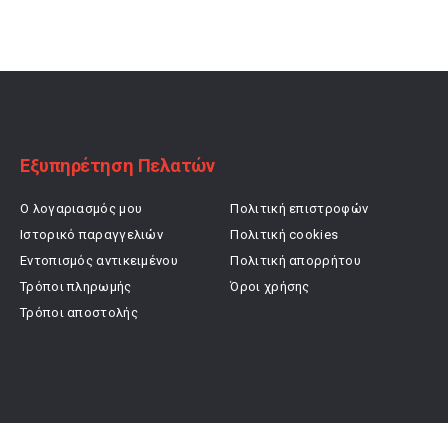
was:
τιμή
was:
τιμή
29,90 €.
είναι:
23,00 €.
είναι:
23,92 €.
18,40 €.
Εξυπηρέτηση Πελατών
Ο λογαριασμός μου
Πολιτική επιστροφών
Ιστορικό παραγγελιών
Πολιτική cookies
Εντοπισμός αντικειμένου
Πολιτική απορρήτου
Τρόποι πληρωμής
Όροι χρήσης
Τρόποι αποστολής