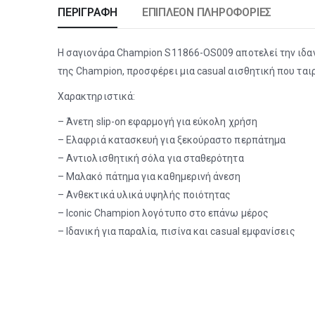
ΠΕΡΙΓΡΑΦΉ
ΕΠΙΠΛΈΟΝ ΠΛΗΡΟΦΟΡΊΕΣ
Η σαγιονάρα Champion S11866-OS009 αποτελεί την ιδαν
της Champion, προσφέρει μια casual αισθητική που ταιρ
Χαρακτηριστικά:
– Άνετη slip-on εφαρμογή για εύκολη χρήση
– Ελαφριά κατασκευή για ξεκούραστο περπάτημα
– Αντιολισθητική σόλα για σταθερότητα
– Μαλακό πάτημα για καθημερινή άνεση
– Ανθεκτικά υλικά υψηλής ποιότητας
– Iconic Champion λογότυπο στο επάνω μέρος
– Ιδανική για παραλία, πισίνα και casual εμφανίσεις