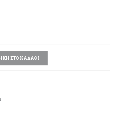
έχουσα
μή
αι:
,25 €.
ΉΚΗ ΣΤΟ ΚΑΛΆΘΙ
7