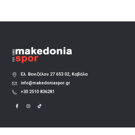
was:
τιμή
55,00 €.
είναι:
44,00 €.
Ελ. Βενιζέλου 27 653 02, Καβάλα
info@makedoniaspor.gr
+30 2510 836281