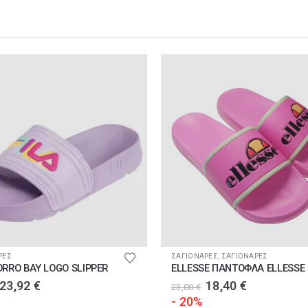
ϊόντος
Αυτό το προϊόν έχει πολλαπλές παραλλαγές. Οι επιλογές μπορούν να επιλεγούν στη σελίδα του προϊόντος
ΡΕΣ
ΣΑΓΙΟΝΑΡΕΣ
,
ΣΑΓΙΟΝΑΡΕΣ
ORRO BAY LOGO SLIPPER
ELLESSE ΠΑΝΤΟΦΛΑ ELLESSE
Original
Η
Original
Η
23,92
€
18,40
€
23,00
€
price
τρέχουσα
price
τρέχουσα
- 20%