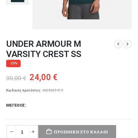
UNDER ARMOUR M
VARSITY CREST SS
-20%
Original
Η
24,00
€
30,00
€
price
τρέχουσα
was:
τιμή
Κωδικός προϊόντος:
6009249-919
30,00 €.
είναι:
ΜΈΓΕΘΟΣ
24,00 €.
ΠΡΟΣΘΉΚΗ ΣΤΟ ΚΑΛΆΘΙ