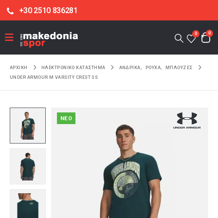
+30 2510 836281
0
0
ΑΡΧΙΚΉ
ΗΛΕΚΤΡΟΝΙΚΌ ΚΑΤΆΣΤΗΜΑ
ΑΝΔΡΙΚΑ
,
ΡΟΥΧΑ
,
ΜΠΛΟΥΖΕΣ
UNDER ARMOUR M VARSITY CREST SS
NEO