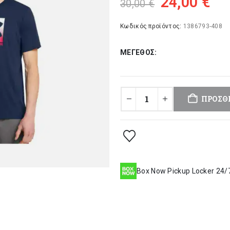
Original
Η
24,00
€
30,00
€
price
τρ
was:
τι
Κωδικός προϊόντος:
1386793-408
30,00 €.
είν
ΜΈΓΕΘΟΣ
24
ΠΡΟΣΘ
Box Now Pickup Locker 24/