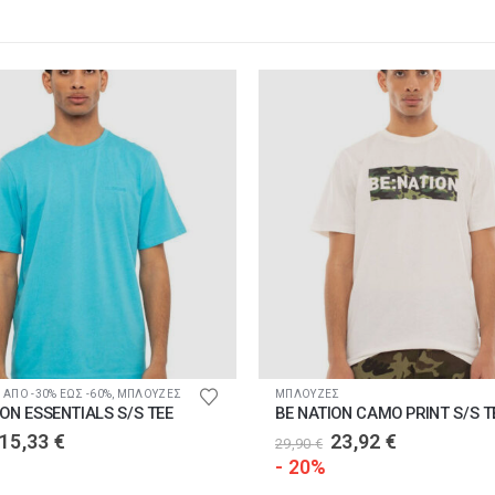
ϊόντος
Αυτό το προϊόν έχει πολλαπλές παραλλαγές. Οι επιλογές μπορούν να επιλεγούν στη σελίδα του προϊόντος
 ΑΠΟ -30% ΕΩΣ -60%
,
ΜΠΛΟΥΖΕΣ
ΜΠΛΟΥΖΕΣ
ION ESSENTIALS S/S TEE
BE NATION CAMO PRINT S/S T
Original
Η
Original
Η
15,33
€
23,92
€
29,90
€
price
τρέχουσα
price
τρέχουσα
- 20%
was:
τιμή
was:
τιμή