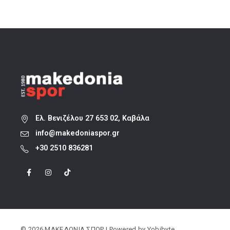
32,00 €.
είναι:
22,40 €.
Ελ. Βενιζέλου 27 653 02, Καβάλα
info@makedoniaspor.gr
+30 2510 836281
© 2026 ΜΑΚΕΔΟΝΙΑ ΣΠΟΡ | Powered by
Yobibyte