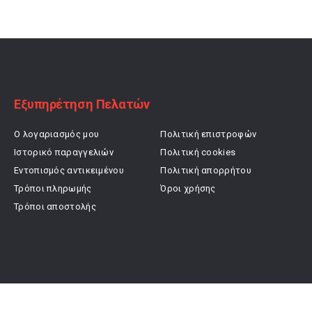
21,90 €.
είναι:
29,90 €.
είναι:
15,33 €.
23,92 €.
Εξυπηρέτηση Πελατών
Ο λογαριασμός μου
Πολιτική επιστροφών
Ιστορικό παραγγελιών
Πολιτική cookies
Εντοπισμός αντικειμένου
Πολιτική απορρήτου
Τρόποι πληρωμής
Όροι χρήσης
Τρόποι αποστολής