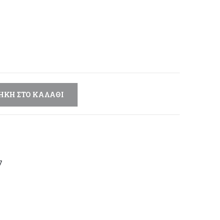
έχουσα
μή
αι:
,00 €.
ΉΚΗ ΣΤΟ ΚΑΛΆΘΙ
7