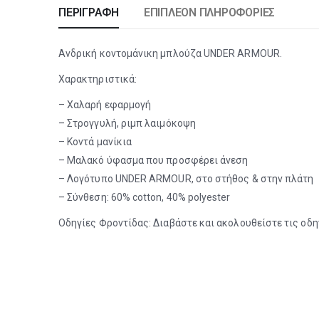
ΠΕΡΙΓΡΑΦΉ
ΕΠΙΠΛΈΟΝ ΠΛΗΡΟΦΟΡΊΕΣ
Ανδρική κοντομάνικη μπλούζα UNDER ARMOUR.
Χαρακτηριστικά:
– Χαλαρή εφαρμογή
– Στρογγυλή, ριμπ λαιμόκοψη
– Κοντά μανίκια
– Μαλακό ύφασμα που προσφέρει άνεση
– Λογότυπο UNDER ARMOUR, στο στήθος & στην πλάτη
– Σύνθεση: 60% cotton, 40% polyester
Οδηγίες Φροντίδας: Διαβάστε και ακολουθείστε τις οδη