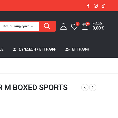
Καλάθι
0
0
Όλες οι κατηγορίες
0,00
€
LE
ΣΎΝΔΕΣΗ / ΕΓΓΡΑΦΉ
ΕΓΓΡΑΦΉ
 M BOXED SPORTS