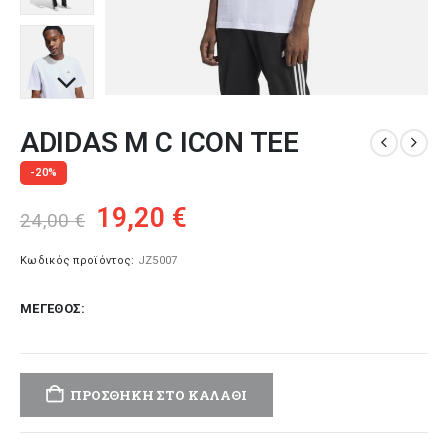
ADIDAS M C ICON TEE
-20%
Original
Η
19,20
€
24,00
€
price
τρέχουσα
was:
τιμή
Κωδικός προϊόντος:
JZ5007
24,00 €.
είναι:
ΜΈΓΕΘΟΣ
19,20 €.
ΠΡΟΣΘΉΚΗ ΣΤΟ ΚΑΛΆΘΙ