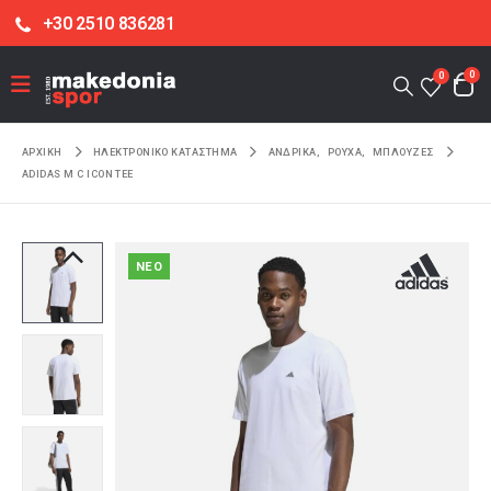
+30 2510 836281
0
0
ΑΡΧΙΚΉ
ΗΛΕΚΤΡΟΝΙΚΌ ΚΑΤΆΣΤΗΜΑ
ΑΝΔΡΙΚΑ
,
ΡΟΥΧΑ
,
ΜΠΛΟΥΖΕΣ
ADIDAS M C ICON TEE
NEO