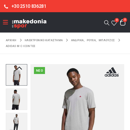
+30 2510 836281
0
0
ΑΡΧΙΚΉ
ΗΛΕΚΤΡΟΝΙΚΌ ΚΑΤΆΣΤΗΜΑ
ΑΝΔΡΙΚΑ
,
ΡΟΥΧΑ
,
ΜΠΛΟΥΖΕΣ
ADIDAS M C ICON TEE
NEO