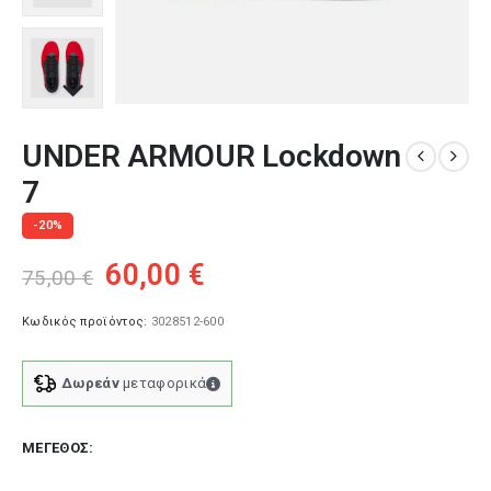
UNDER ARMOUR Lockdown
7
-20%
Original
Η
60,00
€
75,00
€
price
τρέχουσα
was:
τιμή
Κωδικός προϊόντος:
3028512-600
75,00 €.
είναι:
60,00 €.
Δωρεάν
μεταφορικά
ΜΈΓΕΘΟΣ