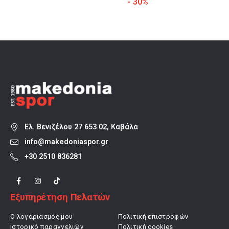
σα
price
τρέχουσα
- 30%
was:
τιμή
77,00 €.
είναι:
53,90 €.
Ελ. Βενιζέλου 27 653 02, Καβάλα
info@makedoniaspor.gr
+30 2510 836281
Εξυπηρέτηση Πελατών
Ο λογαριασμός μου
Πολιτική επιστροφών
Ιστορικό παραγγελιών
Πολιτική cookies