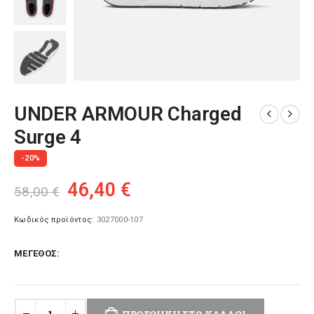
UNDER ARMOUR Charged
Surge 4
-20%
Original
Η
46,40
€
58,00
€
price
τρέχουσα
was:
τιμή
Κωδικός προϊόντος:
3027000-107
58,00 €.
είναι:
ΜΈΓΕΘΟΣ
46,40 €.
ΠΡΟΣΘΉΚΗ ΣΤΟ ΚΑΛΆΘΙ