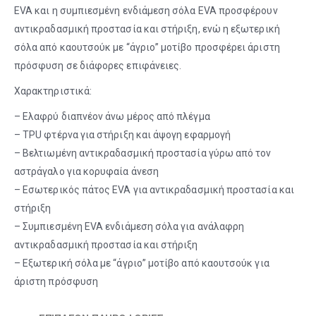
EVA και η συμπιεσμένη ενδιάμεση σόλα EVA προσφέρουν
αντικραδασμική προστασία και στήριξη, ενώ η εξωτερική
σόλα από καουτσούκ με “άγριο” μοτίβο προσφέρει άριστη
πρόσφυση σε διάφορες επιφάνειες.
Χαρακτηριστικά:
– Ελαφρύ διαπνέον άνω μέρος από πλέγμα
– TPU φτέρνα για στήριξη και άψογη εφαρμογή
– Βελτιωμένη αντικραδασμική προστασία γύρω από τον
αστράγαλο για κορυφαία άνεση
– Εσωτερικός πάτος EVA για αντικραδασμική προστασία και
στήριξη
– Συμπιεσμένη EVA ενδιάμεση σόλα για ανάλαφρη
αντικραδασμική προστασία και στήριξη
– Εξωτερική σόλα με “άγριο” μοτίβο από καουτσούκ για
άριστη πρόσφυση