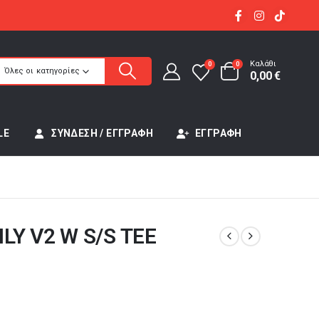
Καλάθι
0
0
Όλες οι κατηγορίες
0,00
€
LE
ΣΎΝΔΕΣΗ / ΕΓΓΡΑΦΉ
ΕΓΓΡΑΦΉ
LY V2 W S/S TEE
έχουσα