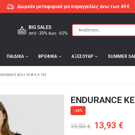
Δωρεάν μεταφορικά για παραγγελίες άνω των 49 €
BIG SALES
από -30% έως -60%
ΠΑΙΔΙΚΑ
ΒΡΕΦΙΚΑ
ΑΞΕΣΟΥΑΡ
SUMMER SA
NDURANCE KEILY V2 W S/S TEE
ENDURANCE KEI
-30%
Original
Η
13,93
€
19,90
€
price
τρ