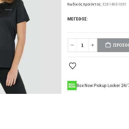
was:
τι
Κωδικός προϊόντος:
E261460-1001
19,90 €.
είν
ΜΈΓΕΘΟΣ
13
ΠΡΟΣΘ
Box Now Pickup Locker 24/