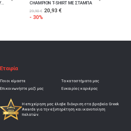
CHAMPION CHAMPION ΜΠΛΟΥΖΑ ΚΟΝΤΟΜΑΝΙΚΗ
CHAMPION T-SHIRT ΜΕ ΣΤΑΜΠΑ
Original
Η
20,93
€
29,90
€
19,90
€
price
τρέχουσα
- 30%
- 30%
was:
τιμή
29,90 €.
είναι:
20,93 €.
Εταιρία
Ποιοι είμαστε
Τα καταστήματα μας
Επικοινωνήστε μαζί μας
Ευκαιρίες καριέρας
Η επιχείρηση μας έλαβε διάκριση στα βραβεία Greek
Awards για την εξυπηρέτηση και ικανοποίηση
πελατών.