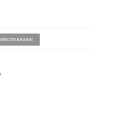
μή
αι:
,93 €.
ΉΚΗ ΣΤΟ ΚΑΛΆΘΙ
7