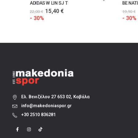
BE NATION Essentials Sleeveless Tee
ADIDAS W LIN SJ T
Original
Η
15,40
€
22,00
€
19,90
€
price
τρέχουσα
- 30%
- 30%
was:
τιμή
22,00 €.
είναι:
15,40 €.
Ελ. Βενιζέλου 27 653 02, Καβάλα
info@makedoniaspor.gr
+30 2510 836281