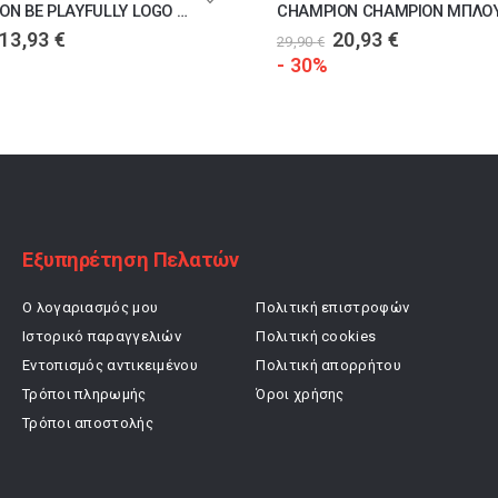
BE NATION BE PLAYFULLY LOGO S/S TEE
Original
Η
Original
Η
13,93
€
20,93
€
29,90
€
price
τρέχουσα
price
τρέχουσα
- 30%
was:
τιμή
was:
τιμή
19,90 €.
είναι:
29,90 €.
είναι:
13,93 €.
20,93 €.
Εξυπηρέτηση Πελατών
Ο λογαριασμός μου
Πολιτική επιστροφών
Ιστορικό παραγγελιών
Πολιτική cookies
Εντοπισμός αντικειμένου
Πολιτική απορρήτου
Τρόποι πληρωμής
Όροι χρήσης
Τρόποι αποστολής