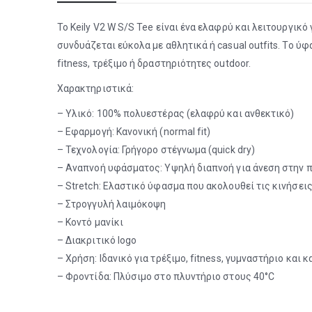
Το Keily V2 W S/S Tee είναι ένα ελαφρύ και λειτουργικό
συνδυάζεται εύκολα με αθλητικά ή casual outfits. Το ύ
fitness, τρέξιμο ή δραστηριότητες outdoor.
Χαρακτηριστικά:
– Υλικό: 100% πολυεστέρας (ελαφρύ και ανθεκτικό)
– Εφαρμογή: Κανονική (normal fit)
– Τεχνολογία: Γρήγορο στέγνωμα (quick dry)
– Αναπνοή υφάσματος: Υψηλή διαπνοή για άνεση στην
– Stretch: Ελαστικό ύφασμα που ακολουθεί τις κινήσει
– Στρογγυλή λαιμόκοψη
– Κοντό μανίκι
– Διακριτικό logo
– Χρήση: Ιδανικό για τρέξιμο, fitness, γυμναστήριο και 
– Φροντίδα: Πλύσιμο στο πλυντήριο στους 40°C