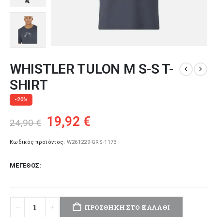
WHISTLER TULON M S-S T-
SHIRT
-20%
Original
Η
19,92
€
24,90
€
price
τρέχουσα
was:
τιμή
Κωδικός προϊόντος:
W261229-GRS-1173
24,90 €.
είναι:
ΜΈΓΕΘΟΣ
19,92 €.
ΠΡΟΣΘΉΚΗ ΣΤΟ ΚΑΛΆΘΙ