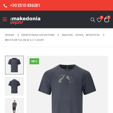
+30 2510 836281
0
0
ΑΡΧΙΚΉ
ΗΛΕΚΤΡΟΝΙΚΌ ΚΑΤΆΣΤΗΜΑ
ΑΝΔΡΙΚΑ
,
ΡΟΥΧΑ
,
ΜΠΛΟΥΖΕΣ
WHISTLER TULON M S-S T-SHIRT
NEO