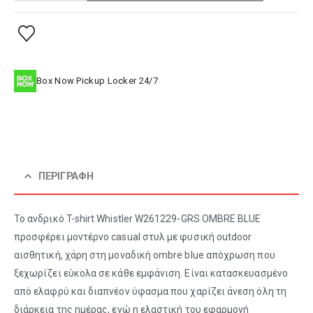
Box Now Pickup Locker 24/7
ΠΕΡΙΓΡΑΦΉ
Το ανδρικό T-shirt Whistler W261229-GRS OMBRE BLUE
προσφέρει μοντέρνο casual στυλ με φυσική outdoor
αισθητική, χάρη στη μοναδική ombre blue απόχρωση που
ξεχωρίζει εύκολα σε κάθε εμφάνιση. Είναι κατασκευασμένο
από ελαφρύ και διαπνέον ύφασμα που χαρίζει άνεση όλη τη
διάρκεια της ημέρας, ενώ η ελαστική του εφαρμογή