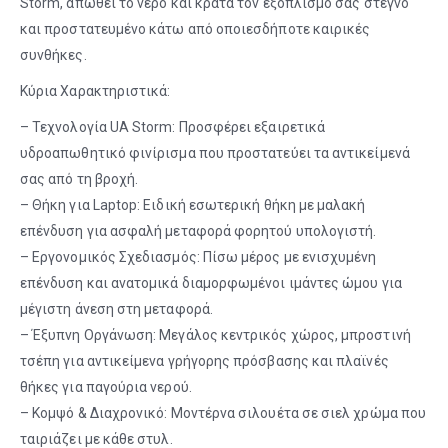
Storm, απωθεί το νερό και κρατά τον εξοπλισμό σας στεγνό
και προστατευμένο κάτω από οποιεσδήποτε καιρικές
συνθήκες.
Κύρια Χαρακτηριστικά:
– Τεχνολογία UA Storm: Προσφέρει εξαιρετικά
υδροαπωθητικό φινίρισμα που προστατεύει τα αντικείμενά
σας από τη βροχή.
– Θήκη για Laptop: Ειδική εσωτερική θήκη με μαλακή
επένδυση για ασφαλή μεταφορά φορητού υπολογιστή.
– Εργονομικός Σχεδιασμός: Πίσω μέρος με ενισχυμένη
επένδυση και ανατομικά διαμορφωμένοι ιμάντες ώμου για
μέγιστη άνεση στη μεταφορά.
– Έξυπνη Οργάνωση: Μεγάλος κεντρικός χώρος, μπροστινή
τσέπη για αντικείμενα γρήγορης πρόσβασης και πλαϊνές
θήκες για παγούρια νερού.
– Κομψό & Διαχρονικό: Μοντέρνα σιλουέτα σε σιελ χρώμα που
ταιριάζει με κάθε στυλ.