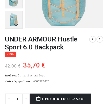
UNDER ARMOUR Hustle
Sport 6.0 Backpack
-15%
Original
Η
35,70
€
42,00
€
price
τρέχουσα
was:
τιμή
Διαθεσιμότητα:
2 σε απόθεμα
Κωδικός προϊόντος:
6000397-425
42,00 €.
είναι:
35,70 €.
ΠΡΟΣΘΉΚΗ ΣΤΟ ΚΑΛΆΘΙ