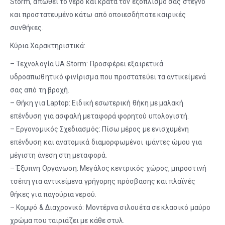
Storm, απωθεί το νερό και κρατά τον εξοπλισμό σας στεγνό
και προστατευμένο κάτω από οποιεσδήποτε καιρικές
συνθήκες.
Κύρια Χαρακτηριστικά:
– Τεχνολογία UA Storm: Προσφέρει εξαιρετικά
υδροαπωθητικό φινίρισμα που προστατεύει τα αντικείμενά
σας από τη βροχή.
– Θήκη για Laptop: Ειδική εσωτερική θήκη με μαλακή
επένδυση για ασφαλή μεταφορά φορητού υπολογιστή.
– Εργονομικός Σχεδιασμός: Πίσω μέρος με ενισχυμένη
επένδυση και ανατομικά διαμορφωμένοι ιμάντες ώμου για
μέγιστη άνεση στη μεταφορά.
– Έξυπνη Οργάνωση: Μεγάλος κεντρικός χώρος, μπροστινή
τσέπη για αντικείμενα γρήγορης πρόσβασης και πλαϊνές
θήκες για παγούρια νερού.
– Κομψό & Διαχρονικό: Μοντέρνα σιλουέτα σε κλασικό μαύρο
χρώμα που ταιριάζει με κάθε στυλ.