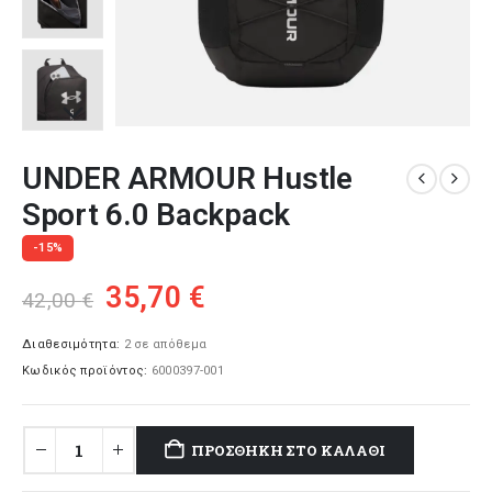
UNDER ARMOUR Hustle
Sport 6.0 Backpack
-15%
Original
Η
35,70
€
42,00
€
price
τρέχουσα
was:
τιμή
Διαθεσιμότητα:
2 σε απόθεμα
Κωδικός προϊόντος:
6000397-001
42,00 €.
είναι:
35,70 €.
ΠΡΟΣΘΉΚΗ ΣΤΟ ΚΑΛΆΘΙ