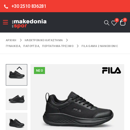
+30 2510 836281
0
0
ΑΡΧΙΚΉ
ΗΛΕΚΤΡΟΝΙΚΌ ΚΑΤΆΣΤΗΜΑ
ΓΥΝΑΙΚΕΙΑ
,
ΠΑΠΟΥΤΣΙΑ
,
ΠΕΡΠΑΤΗΜΑ-ΤΡΕΞΙΜΟ
FILA GAMA 2 NANOBIONIC
NEO