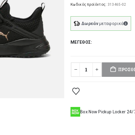
was:
τι
Κωδικός προϊόντος:
313465-02
87,00 €.
είν
69
Δωρεάν
μεταφορικά
ΜΈΓΕΘΟΣ
ΠΡΟΣΘ
Box Now Pickup Locker 24/