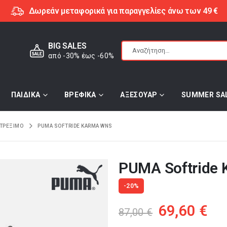
Δωρεάν μεταφορικά για παραγγελίες άνω των 49 €
BIG SALES
από -30% έως -60%
ΠΑΙΔΙΚΑ
ΒΡΕΦΙΚΑ
ΑΞΕΣΟΥΑΡ
SUMMER SA
ΤΡΕΞΙΜΟ
PUMA SOFTRIDE KARMA WNS
PUMA Softride
-20%
Original
Η
69,60
€
87,00
€
price
τρ