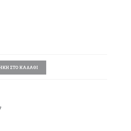
μή
αι:
,60 €.
ΉΚΗ ΣΤΟ ΚΑΛΆΘΙ
7