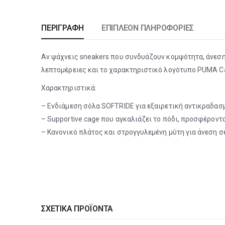
ΠΕΡΙΓΡΑΦΉ
ΕΠΙΠΛΈΟΝ ΠΛΗΡΟΦΟΡΊΕΣ
Αν ψάχνεις sneakers που συνδυάζουν κομψότητα, άνεση κ
λεπτομέρειες και το χαρακτηριστικό λογότυπο PUMA Ca
Χαρακτηριστικά:
– Ενδιάμεση σόλα SOFTRIDE για εξαιρετική αντικραδα
– Supportive cage που αγκαλιάζει το πόδι, προσφέρον
– Κανονικό πλάτος και στρογγυλεμένη μύτη για άνεση σ
ΣΧΕΤΙΚΆ ΠΡΟΪΌΝΤΑ