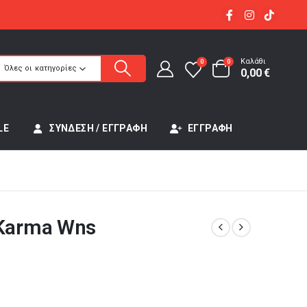
Καλάθι
0
0
Όλες οι κατηγορίες
0,00
€
LE
ΣΎΝΔΕΣΗ / ΕΓΓΡΑΦΉ
ΕΓΓΡΑΦΉ
 Karma Wns
έχουσα